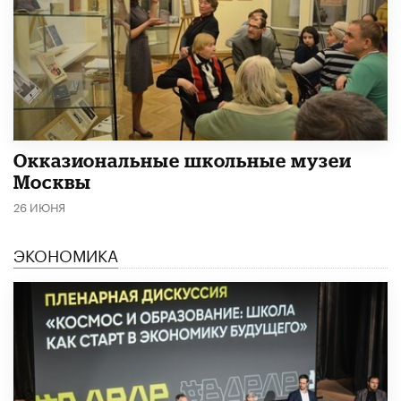
​Окказиональные школьные музеи
Москвы
26 ИЮНЯ
ЭКОНОМИКА