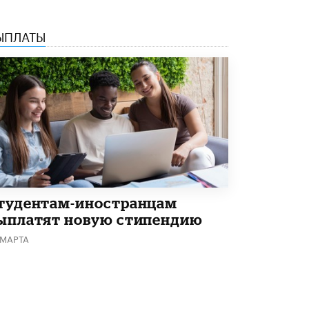
ЫПЛАТЫ
тудентам-иностранцам
ыплатят новую стипендию
 МАРТА