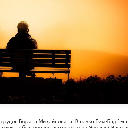
 трудов Бориса Михайловича. В науке Бим-Бад был
гогики он был последователем идей Эвальда Ильенк