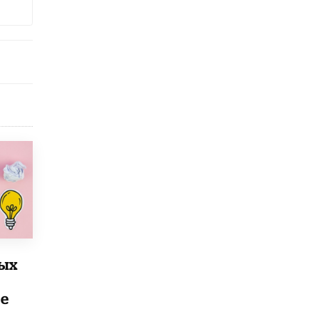
8 ИЮНЯ /
ЕГЭ И ОГЭ
Школа «СКОЛКА» и Госкорпорация
«Росатом» подписали соглашение о
сотрудничестве
8 ИЮНЯ /
ОБРАЗОВАТЕЛЬНАЯ ПОЛИТИКА
Депутаты призвали не отклонять
дипломы только из-за не пройденного
антиплагиата
5 ИЮНЯ /
ЧТО ПРОИСХОДИТ?
Минпросвещения просят добавить в
школьные учебники примеры женщин-
инженеров
5 ИЮНЯ /
УЧЕБНИКИ
Уличенный в списывании школьник
вернул себе призовое место на
олимпиаде через суд
рых
5 ИЮНЯ /
ЧТО ПРОИСХОДИТ?
е
«Евгений Онегин» станет обязательным
для повторения в 10–11-х классах