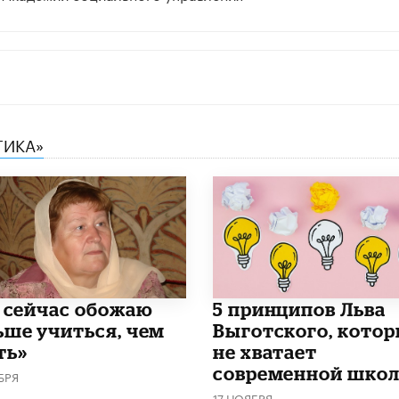
ГИКА»
и сейчас обожаю
5 принципов Льва
ьше учиться, чем
Выготского, кото
ть»
не хватает
современной школ
БРЯ
17 НОЯБРЯ