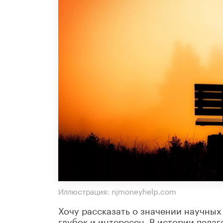
Иллюстрация: njmoneyhelp.com
Хочу рассказать о значении научных
глубок и интересен. В истории педа