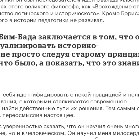
тах этого великого философа, как «Восхождение о
нство логического и исторического». Кроме Борис
го в истории педагогики не развивал.
Бим-Бада заключается в том, что 
туализировать историко-
 не просто следуя старому принц
то было, а показать, что это знан
 себя идентифицировать с некой традицией и пол
вания, с которыми сталкивается современное
и найти действенные пути их решения. Тем самым 
, переосмыслив настоящее.
с уверенностью сказать, что он научил очень мног
не, но и в человеческом. Он научил меня милосер
 очень помогал и поддерживал, не обращая вниман