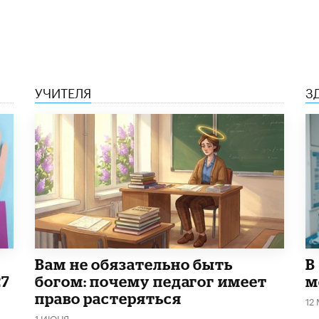
УЧИТЕЛЯ
З
​Вам не обязательно быть
В
27
богом: почему педагог имеет
м
право растеряться
12
1 ИЮНЯ