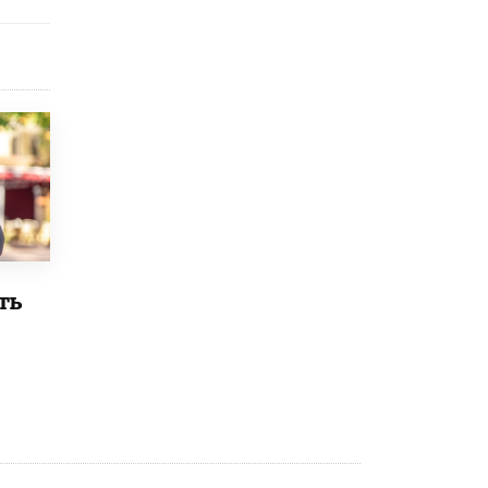
4 ИЮНЯ /
КАЧЕСТВО ОБРАЗОВАНИЯ
В Общественной палате предложили
шить школьную форму с учетом
национальных традиций регионов
4 ИЮНЯ /
ШКОЛЬНИКИ
В Госдуме предложили ввести онлайн-
формат для апелляций ЕГЭ
3 ИЮНЯ /
ЕГЭ И ОГЭ
​Яндекс выпустил бесплатный курс по
защите от ИИ-мошенничества
2 ИЮНЯ /
BIG DATA
ть
В России начнут применять новые
подходы к разрешению конфликтов в
школах
2 ИЮНЯ /
ПОДРОСТКИ
Академик РАН предупредил, что
ChatGPT отучит школьников думать
1 ИЮНЯ /
ШКОЛЬНИКИ