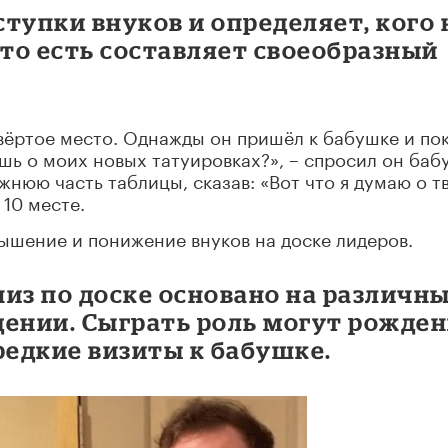
ступки внуков и определяет, кого 
 то есть составляет своеобразный
твёртое место. Однажды он пришёл к бабушке и по
шь о моих новых татуировках?», – спросил он баб
жнюю часть таблицы, сказав: «Вот что я думаю о т
 10 месте.
вышение и понижение внуков на доске лидеров.
из по доске основано на различн
дении. Сыграть роль могут рожде
редкие визиты к бабушке.