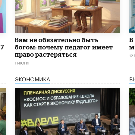
​Вам не обязательно быть
В
27
богом: почему педагог имеет
м
право растеряться
12
1 ИЮНЯ
ЭКОНОМИКА
В