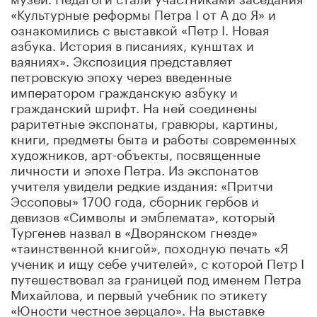
«Культурные реформы Петра I от А до Я» и
ознакомились с выставкой «Петр I. Новая
азбука. История в писаниях, кунштах и
ваяниях». Экспозиция представляет
петровскую эпоху через введенные
императором гражданскую азбуку и
гражданский шрифт. На ней соединены
раритетные экспонаты, гравюры, картины,
книги, предметы быта и работы современных
художников, арт-объекты, посвященные
личности и эпохе Петра. Из экспонатов
учителя увидели редкие издания: «Притчи
Эссоповы» 1700 года, сборник гербов и
девизов «Символы и эмблемата», который
Тургенев назвал в «Дворянском гнезде»
«таинственной книгой», походную печать «Я
ученик и ищу себе учителей», с которой Петр I
путешествовал за границей под именем Петра
Михайлова, и первый учебник по этикету
«Юности честное зерцало». На выставке