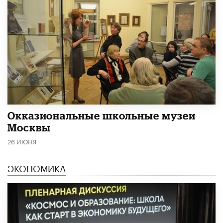
​Окказиональные школьные музеи
Москвы
26 ИЮНЯ
ЭКОНОМИКА