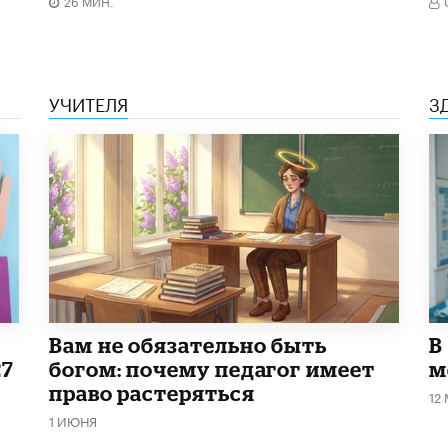
26 МИН.
УЧИТЕЛЯ
З
​Вам не обязательно быть
В
27
богом: почему педагог имеет
м
право растеряться
12
1 ИЮНЯ