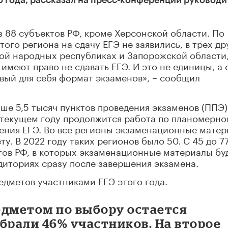
о года, рассказал на пресс-конференции руководи
з 88 субъектов РФ, кроме Херсонской области. По
того региона на сдачу ЕГЭ не заявились, в трех др
кой народных республиках и Запорожской области
 имеют право не сдавать ЕГЭ. И это не единицы, а 
овый для себя формат экзаменов», – сообщил
ше 5,5 тысяч пунктов проведения экзаменов (ППЭ)
В текущем году продолжится работа по планомерн
ения ЕГЭ. Во все регионы экзаменационные мате
ту. В 2022 году таких регионов было 50. С 45 до 7
тов РФ, в которых экзаменационные материалы бу
диториях сразу после завершения экзамена.
едметов участниками ЕГЭ этого года.
дметом по выбору остается
брали 46% участников. На второе