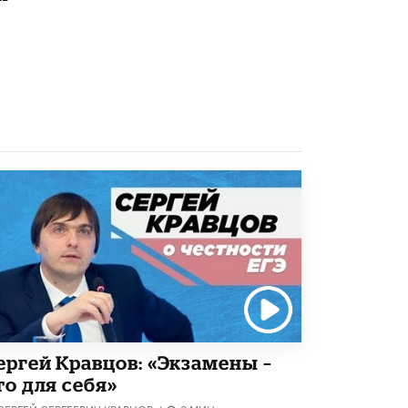
Академик РАН предупредил, что
ChatGPT отучит школьников думать
1 ИЮНЯ /
ШКОЛЬНИКИ
ергей Кравцов: «Экзамены –
то для себя»