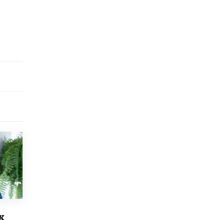
5 ИЮНЯ /
ЧТО ПРОИСХОДИТ?
«Евгений Онегин» станет обязательным
для повторения в 10–11-х классах
4 ИЮНЯ /
КАЧЕСТВО ОБРАЗОВАНИЯ
В Общественной палате предложили
шить школьную форму с учетом
национальных традиций регионов
4 ИЮНЯ /
ШКОЛЬНИКИ
В Госдуме предложили ввести онлайн-
формат для апелляций ЕГЭ
3 ИЮНЯ /
ЕГЭ И ОГЭ
​Яндекс выпустил бесплатный курс по
защите от ИИ-мошенничества
2 ИЮНЯ /
BIG DATA
В России начнут применять новые
подходы к разрешению конфликтов в
школах
2 ИЮНЯ /
ПОДРОСТКИ
х