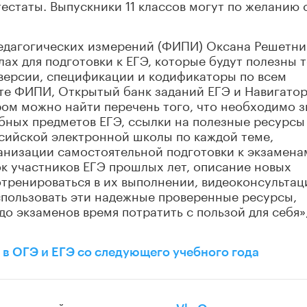
естаты. Выпускники 11 классов могут по желанию 
едагогических измерений (ФИПИ) Оксана Решетни
ах для подготовки к ЕГЭ, которые будут полезны т
оверсии, спецификации и кодификаторы по всем
те ФИПИ, Открытый банк заданий ЕГЭ и Навигато
ром можно найти перечень того, что необходимо з
ебных предметов ЕГЭ, ссылки на полезные ресурсы
ссийской электронной школы по каждой теме,
анизации самостоятельной подготовки к экзамена
 участников ЕГЭ прошлых лет, описание новых
тренироваться в их выполнении, видеоконсультац
спользовать эти надежные проверенные ресурсы,
до экзаменов время потратить с пользой для себя»,
 в ОГЭ и ЕГЭ со следующего учебного года