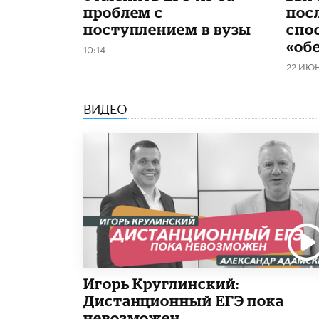
проблем с
пос
поступлением в вузы
спо
«об
10:14
22 ИЮ
ВИДЕО
Игорь Круглинский:
Дистанционный ЕГЭ пока
невозможен