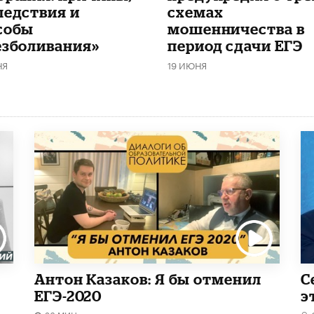
ледствия и
схемах
собы
мошенничества в
езболивания»
период сдачи ЕГЭ
НЯ
19 ИЮНЯ
Антон Казаков: Я бы отменил
С
ЕГЭ-2020
э