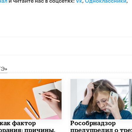
нал
и читайте нас в соцсетях:
Vk
,
Одноклассники
,
ГЭ»
 как фактор
Рособрнадзор
орания: причины,
предупредил о тре