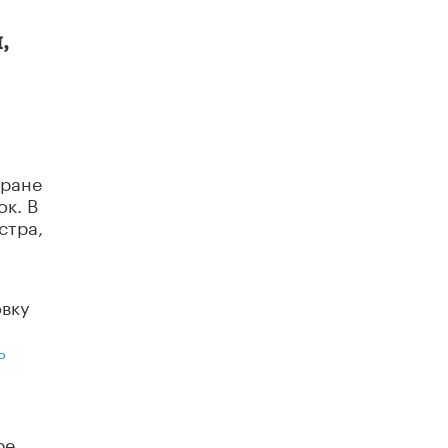
,
тране
к. В
стра,
овку
ь
ре