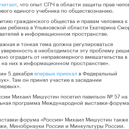
считает
, что опыт СПЧ в области защиты прав чело
ового единого учебника по обществознанию.
звитию гражданского общества и правам человека к
ам ребенка в Ульяновской области Екатерина Смо
вателей в информационном пространстве.
 важная и тонкая тема должна регулироваться
уверенность в необходимости эту проблему реши
жно оградить от неправомерного вмешательства в
я на них в информационном пространстве».
тин 5 декабря
впервые приехал
в Федеральный
к». Там он принял участие в заседании
первых».
оссии Михаил Мишустин посетил павильон № 57 на
льная программа Международной выставки-форума
ыставки-форума «Россия» Михаил Мишустин также
жи, Минобрнауки России и Минкультуры России.