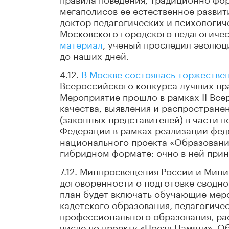
мегаполисов ее естественное разви
доктор педагогических и психологич
Московского городского педагогиче
материал
, ученый проследил эволюц
до наших дней.
4.12.
В Москве состоялась торжестве
Всероссийского конкурса лучших пр
Мероприятие прошло в рамках II Вс
качества, выявления и распростране
(законных представителей) в части 
Федерации в рамках реализации фед
национального проекта «Образование
гибридном формате: очно в ней приня
7.12. Минпросвещения России и Мини
договоренности о подготовке сводно
план будет включать обучающие мер
кадетского образования, педагогиче
профессионального образования, ра
числе по проекту «Поезд Памяти». О