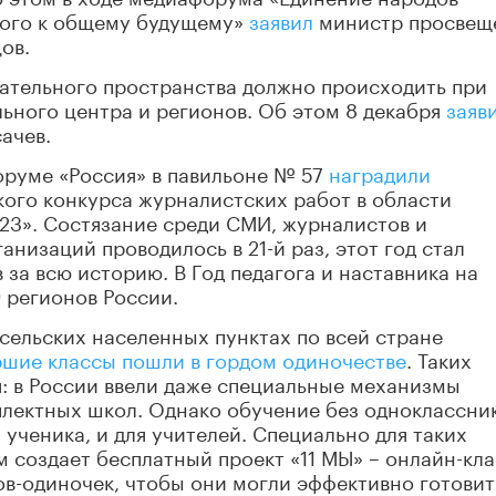
лого к общему будущему»
заявил
министр просвещ
ов.
вательного пространства должно происходить при
ьного центра и регионов. Об этом 8 декабря
заяв
ачев.
оруме «Россия» в павильоне № 57
наградили
ого конкурса журналистских работ в области
23». Состязание среди СМИ, журналистов и
низаций проводилось в 21-й раз, этот год стал
за всю историю. В Год педагога и наставника на
9 регионов России.
 сельских населенных пунктах по всей стране
ршие классы пошли в гордом одиночестве
. Таких
я: в России ввели даже специальные механизмы
лектных школ. Однако обучение без одноклассни
ученика, и для учителей. Специально для таких
 создает бесплатный проект «11 МЫ» – онлайн-кла
в-одиночек, чтобы они могли эффективно готовит