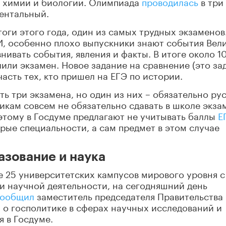
, химии и биологии. Олимпиада
проводилась
в три 
ентальный.
итоги этого года, один из самых трудных экзаменов
, особенно плохо выпускники знают события Вел
ивать события, явления и факты. В итоге около 1
лили экзамен. Новое задание на сравнение (это за
асть тех, кто пришел на ЕГЭ по истории.
ть три экзамена, но один из них – обязательно ру
микам совсем не обязательно сдавать в школе экза
оэтому в Госдуме предлагают не учитывать баллы
Е
рые специальности, а сам предмет в этом случае
азование и наука
ее 25 университетских кампусов мирового уровня с
и научной деятельности, на сегодняшний день
сообщил
заместитель председателя Правительства
 о госполитике в сферах научных исследований и
 в Госдуме.