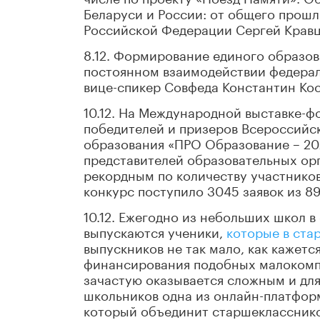
Беларуси и России: от общего прош
Российской Федерации Сергей Кравц
8.12. Формирование единого образо
постоянном взаимодействии федерал
вице-спикер Совфеда Константин Кос
10.12. На Международной выставке-ф
победителей и призеров Всероссийск
образования «ПРО Образование – 20
представителей образовательных орга
рекордным по количеству участников 
конкурс поступило 3045 заявок из 8
10.12. Ежегодно из небольших школ в
выпускаются ученики,
которые в ста
выпускников не так мало, как кажетс
финансирования подобных малокомп
зачастую оказывается сложным и для 
школьников одна из онлайн-платформ
который объединит старшекласснико