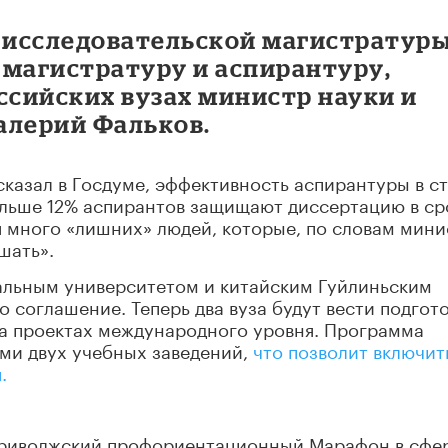
у исследовательской магистратуры
 магистратуру и аспирантуру,
ссийских вузах министр науки и
алерий Фальков.
казал в Госдуме, эффективность аспирантуры в с
ольше 12% аспирантов защищают диссертацию в сро
я много «лишних» людей, которые, по словам мини
шать».
альным университетом и китайским Гуйлиньским
 соглашение. Теперь два вуза будут вести подгот
а проектах международного уровня. Программа
ми двух учебных заведений,
что позволит включит
.
иволжский профориентационный Марафон в сфе