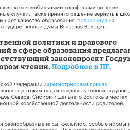
пользоваться мобильными телефонами во время
ные случаи. Также принято решение вернуть в шк
вышает качество образования,
подчеркнул
на
Государственной Думы Вячеслав Володин.
ственной политики и правового
ий в сфере образования предлага
ветствующий законопроект Госду
тором чтении.
Подробнее в ПГ.
ийской Федерации
зарегистрирован приказ
воляет детским садам создавать кочевые группы 
дов Севера, Сибири и Дальнего Востока в местах
ионной хозяйственной деятельности родителей.
щая разнообразные игры, фольклор, особые нормы 
мировалась во дворах. Но в условиях современны