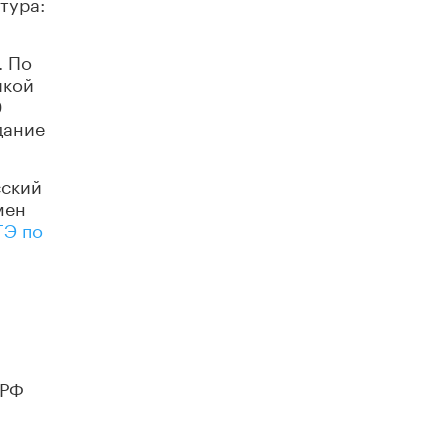
тура:
Академик РАН предупредил, что
ChatGPT отучит школьников думать
. По
1 ИЮНЯ /
ШКОЛЬНИКИ
икой
0
дание
сский
мен
ГЭ по
 РФ