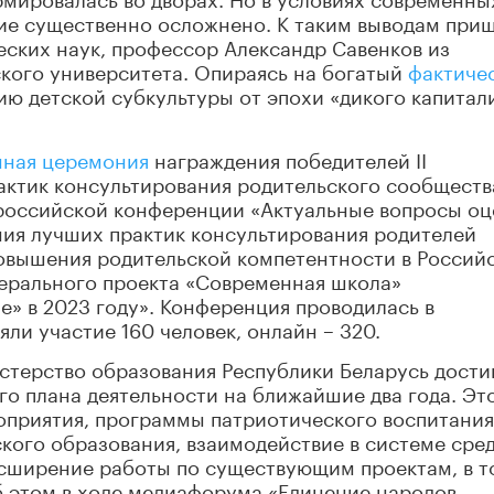
тие существенно осложнено. К таким выводам при
еских наук, профессор Александр Савенков из
ского университета. Опираясь на богатый
фактиче
ию детской субкультуры от эпохи «дикого капитал
нная церемония
награждения победителей II
актик консультирования родительского сообществ
ероссийской конференции «Актуальные вопросы оц
ния лучших практик консультирования родителей
повышения родительской компетентности в Россий
ерального проекта «Современная школа»
» в 2023 году». Конференция проводилась в
ли участие 160 человек, онлайн – 320.
стерство образования Республики Беларусь дости
го плана деятельности на ближайшие два года. Эт
оприятия, программы патриотического воспитания
ского образования, взаимодействие в системе сре
сширение работы по существующим проектам, в т
б этом в ходе медиафорума «Единение народов