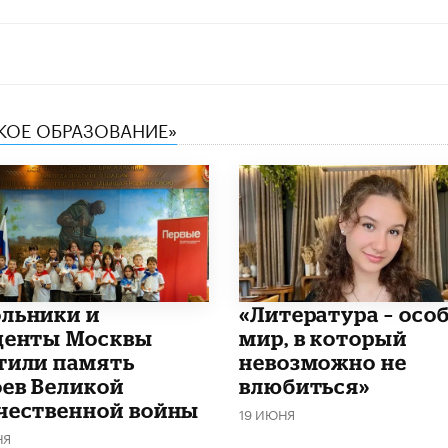
СКОЕ ОБРАЗОВАНИЕ»
льники и
​«Литература – осо
денты Москвы
мир, в который
тили память
невозможно не
оев Великой
влюбиться»
чественной войны
19 ИЮНЯ
НЯ