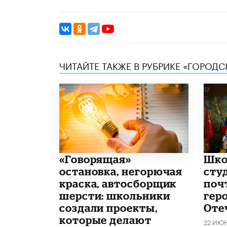
ЧИТАЙТЕ ТАКЖЕ В РУБРИКЕ «ГОРОД
​«Говорящая»
Шко
остановка, негорючая
сту
краска, автосборщик
поч
шерсти: школьники
гер
создали проекты,
Оте
которые делают
22 ИЮ