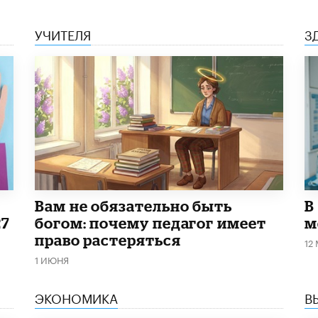
УЧИТЕЛЯ
З
​Вам не обязательно быть
В
27
богом: почему педагог имеет
м
право растеряться
12
1 ИЮНЯ
ЭКОНОМИКА
В