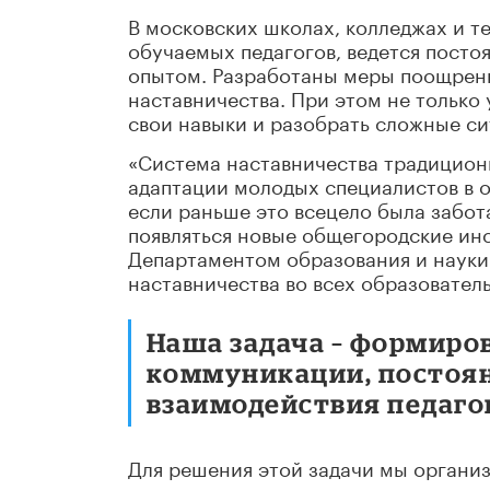
В московских школах, колледжах и 
обучаемых педагогов, ведется пост
опытом. Разработаны меры поощрени
наставничества. При этом не только 
свои навыки и разобрать сложные си
«Система наставничества традицион
адаптации молодых специалистов в о
если раньше это всецело была забота
появляться новые общегородские ин
Департаментом образования и науки
наставничества во всех образовател
Наша задача – формиро
коммуникации, постоя
взаимодействия педаго
Для решения этой задачи мы органи
управленческие практикумы от опытн