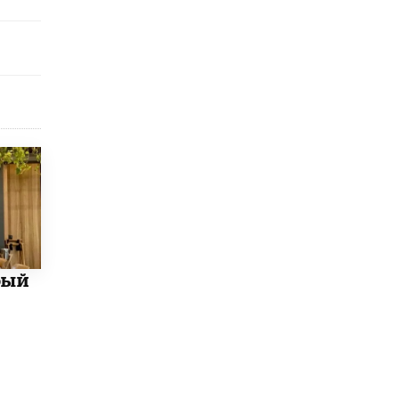
5 ИЮНЯ /
ЧТО ПРОИСХОДИТ?
«Евгений Онегин» станет обязательным
для повторения в 10–11-х классах
4 ИЮНЯ /
КАЧЕСТВО ОБРАЗОВАНИЯ
В Общественной палате предложили
шить школьную форму с учетом
национальных традиций регионов
4 ИЮНЯ /
ШКОЛЬНИКИ
В Госдуме предложили ввести онлайн-
формат для апелляций ЕГЭ
3 ИЮНЯ /
ЕГЭ И ОГЭ
​Яндекс выпустил бесплатный курс по
бый
защите от ИИ-мошенничества
2 ИЮНЯ /
BIG DATA
В России начнут применять новые
подходы к разрешению конфликтов в
школах
2 ИЮНЯ /
ПОДРОСТКИ