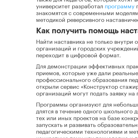
университет разработал
программу
п
знакомятся с современными моделями
методикой реверсивного наставничес
Как получить помощь нас
Найти наставника не только внутри 
организаций и городских учреждени
переходит в цифровой формат.
Для демонстрации эффективных практ
приемов, которые уже дали реальные
профессионального образования пед
открыли сервис «Конструктор стажир
организаций могут подать заявку на
Программы организуют для небольших
длятся в течение одного школьного 
тех или иных проектов на базе конк
запускать и развивать образователь
педагогическими технологиями и мет
конкретную тему или технологию и по