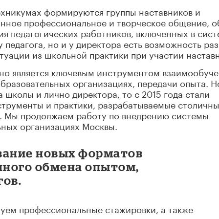
техникумах формируются группы наставников и
оянное профессиональное и творческое общение, 
я педагогических работников, включенных в сист
у педагога, но и у директора есть возможность раз
туации из школьной практики при участии наставн
но является ключевым инструментом взаимообуче
бразовательных организациях, передачи опыта. Н
 школы и лично директора, то с 2015 года стали
струменты и практики, разрабатываемые столичн
. Мы продолжаем работу по внедрению системы
ьных организациях Москвы.
вание новых форматов
нного обмена опытом,
гов.
зуем профессиональные стажировки, а также
ых педагогов и директоров, которые готовы делит