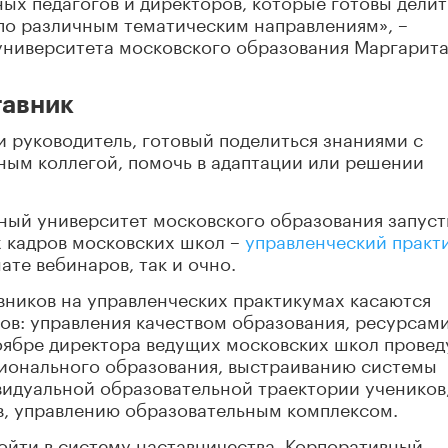
о различным тематическим направлениям», –
университета московского образования Маргарит
тавник
и руководитель, готовый поделиться знаниями с
ым коллегой, помочь в адаптации или решении
вный университет московского образования запуст
 кадров московских школ –
управленческий практ
те вебинаров, так и очно.
вников на управленческих практикумах касаются
в: управления качеством образования, ресурсами
оябре директора ведущих московских школ провед
ионального образования, выстраиванию системы
видуальной образовательной траектории учеников
в, управлению образовательным комплексом.
войти в систему наставничества, Корпоративный