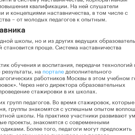
овышения квалификации. На ней слушатели
 и концепциями наставничества, в том числе с
тва – от молодых педагогов к опытным.
тавника
одной школы, но и из других ведущих образовател
й становится проще. Система наставничества
ик обучения и воспитания, передачи технологий 
 результаты, на
портале
дополнительного
агогических работников Москвы в этом учебном г
овок». Через него директора образовательных
 проведение стажировки в их школах.
 групп педагогов. Во время стажировок, которые
дня, группы знакомятся с успешным опытом вопло
ретной школы. На практике участники развивают у
ные проекты, знакомятся с современными
одиками. Более того, педагоги могут предложить
дать заявку через директора на портале.