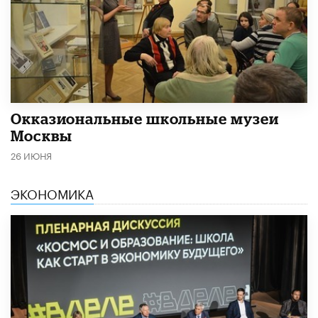
​Окказиональные школьные музеи
Москвы
26 ИЮНЯ
ЭКОНОМИКА