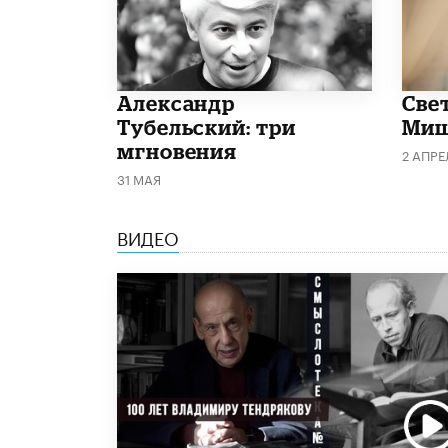
Александр
​Све
Тубельский: три
Миш
мгновения
2 АПРЕ
31 МАЯ
ВИДЕО