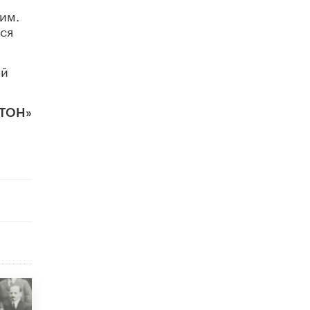
открыли в этом учебном году в Москве
им.
10 ИЮНЯ /
ГОРОДСКОЕ ОБРАЗОВАНИЕ
лся
Госдума приняла закон о детских SIM-
картах
ой
10 ИЮНЯ /
ДЕТИ
Глава СПЧ предложил вернуть в школы
СТОН»
устные переходные экзамены
9 ИЮНЯ /
КАЧЕСТВО ОБРАЗОВАНИЯ
​Объединяя дошкольный мир
8 ИЮНЯ /
АНОНС
«Сколково» и ГК «Просвещение»
анонсировали запуск акселератора
технологических решений для всех
уровней образования
8 ИЮНЯ /
ЧТО ПРОИСХОДИТ?
Рособрнадзор ответил на жалобы
школьников на ошибки в ЕГЭ по
русскому