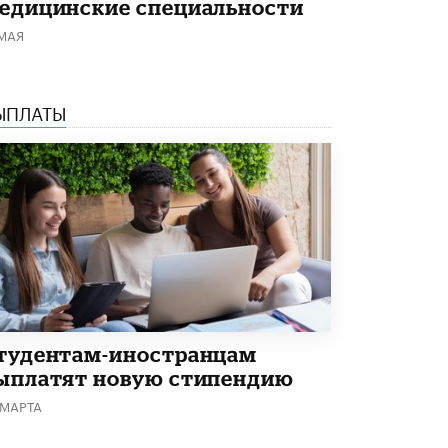
едицинские специальности
В Минобрнауки рассказали о новых
 МАЯ
правилах приема в аспирантуру
1 ИЮНЯ /
КАЧЕСТВО ОБРАЗОВАНИЯ
ЫПЛАТЫ
тудентам-иностранцам
ыплатят новую стипендию
 МАРТА