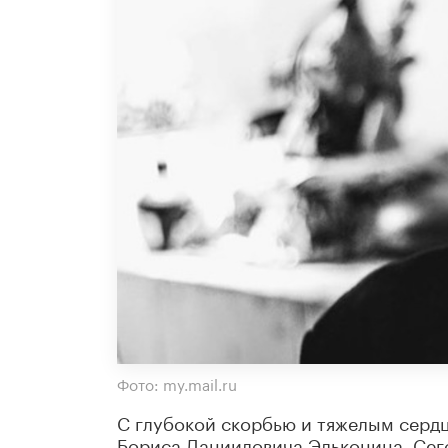
Фото: my.mail.ru
С глубокой скорбью и тяжелым сердц
Бориса Данииловича Эльконина. Сего