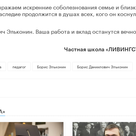
ыражаем искренние соболезнования семье и близк
наследие продолжится в душах всех, кого он косну
ч Эльконин. Ваша работа и вклад останутся вечн
Частная школа «ЛИВИНГ
а
педагог
Борис Эльконин
Борис Даниилович Эльконин
А»