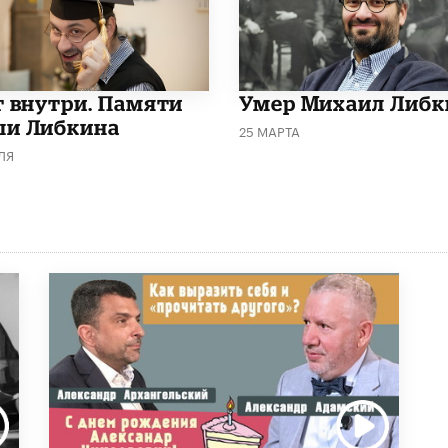
т внутри. Памяти
​Умер Михаил Либк
и Либкина
25 МАРТА
ЛЯ