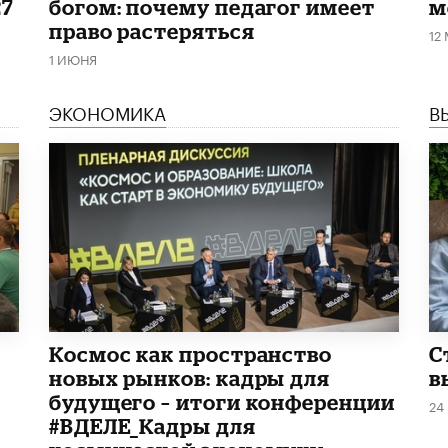
27
богом: почему педагог имеет
м
право растеряться
12
1 ИЮНЯ
ЭКОНОМИКА
В
Космос как пространство
С
новых рынков: кадры для
в
будущего – итоги конференции
24
#ВДЕЛЕ_Кадры для