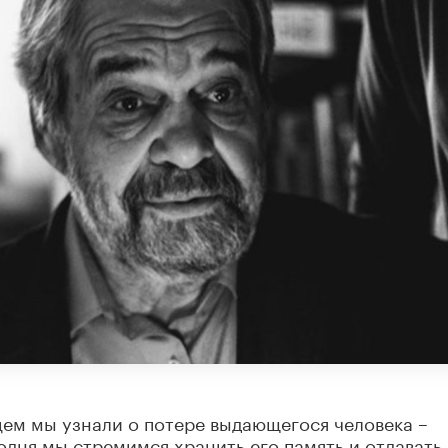
ем мы узнали о потере выдающегося человека –
дня мы стремимся хранить его память и отдавать