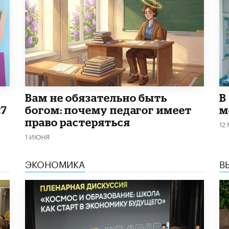
​Вам не обязательно быть
В
27
богом: почему педагог имеет
м
право растеряться
12
1 ИЮНЯ
ЭКОНОМИКА
В