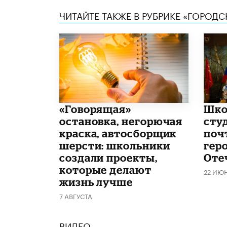
ЧИТАЙТЕ ТАКЖЕ В РУБРИКЕ «ГОРОД
​«Говорящая»
Шко
остановка, негорючая
сту
краска, автосборщик
поч
шерсти: школьники
гер
создали проекты,
Оте
которые делают
22 ИЮ
жизнь лучше
7 АВГУСТА
ВИДЕО