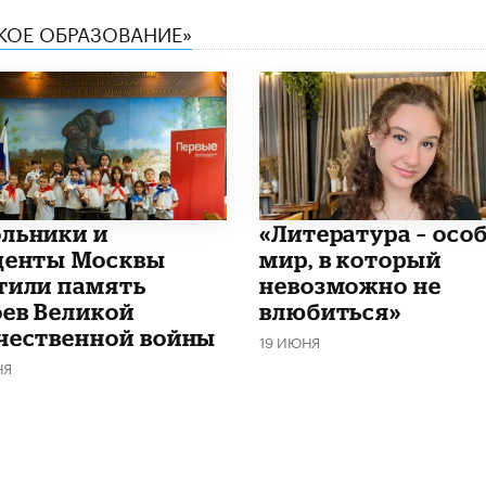
СКОЕ ОБРАЗОВАНИЕ»
льники и
​«Литература – осо
денты Москвы
мир, в который
тили память
невозможно не
оев Великой
влюбиться»
чественной войны
19 ИЮНЯ
НЯ