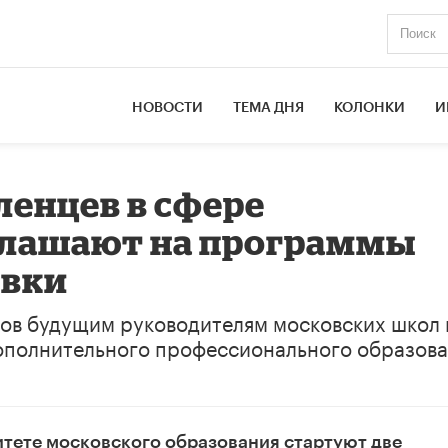
НОВОСТИ
ТЕМА ДНЯ
КОЛОНКИ
И
енцев в сфере
глашают на программы
овки
ков будущим руководителям московских школ 
ополнительного профессионального образова
итете московского образования стартуют две