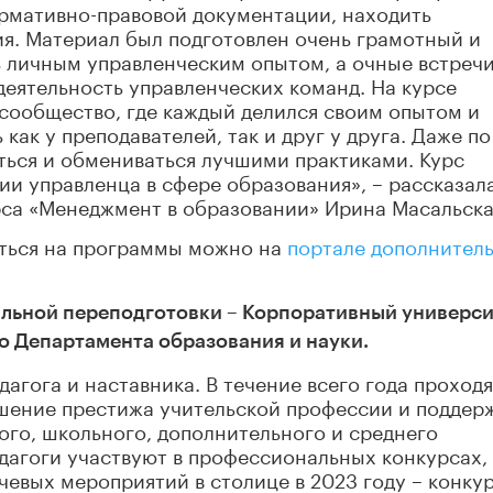
ормативно-правовой документации, находить
я. Материал был подготовлен очень грамотный и
 личным управленческим опытом, а очные встречи
деятельность управленческих команд. На курсе
ообщество, где каждый делился своим опытом и
ак у преподавателей, так и друг у друга. Даже по
ься и обмениваться лучшими практиками. Курс
ии управленца в сфере образования», – рассказал
са «Менеджмент в образовании» Ирина Масальска
аться на программы можно на
портале дополнител
льной переподготовки – Корпоративный универси
о Департамента образования и науки.
дагога и наставника. В течение всего года проходя
шение престижа учительской профессии и поддер
ого, школьного, дополнительного и среднего
дагоги участвуют в профессиональных конкурсах,
евых мероприятий в столице в 2023 году – конку