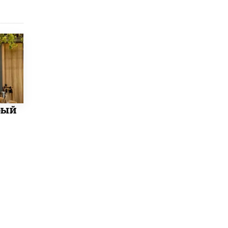
5 ИЮНЯ /
ЧТО ПРОИСХОДИТ?
«Евгений Онегин» станет обязательным
для повторения в 10–11-х классах
4 ИЮНЯ /
КАЧЕСТВО ОБРАЗОВАНИЯ
В Общественной палате предложили
шить школьную форму с учетом
национальных традиций регионов
4 ИЮНЯ /
ШКОЛЬНИКИ
бый
В Госдуме предложили ввести онлайн-
формат для апелляций ЕГЭ
3 ИЮНЯ /
ЕГЭ И ОГЭ
​Яндекс выпустил бесплатный курс по
защите от ИИ-мошенничества
2 ИЮНЯ /
BIG DATA
В России начнут применять новые
подходы к разрешению конфликтов в
школах
2 ИЮНЯ /
ПОДРОСТКИ