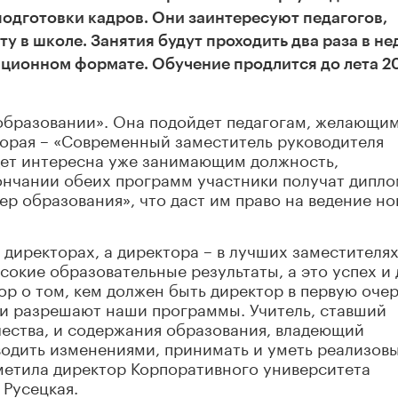
дготовки кадров. Они заинтересуют педагогов,
у в школе. Занятия будут проходить два раза в н
анционном формате. Обучение продлится до лета 2
образовании». Она подойдет педагогам, желающи
торая – «Современный заместитель руководителя
дет интересна уже занимающим должность,
ончании обеих программ участники получат дипло
 образования», что даст им право на ведение но
директорах, а директора – в лучших заместителях
сокие образовательные результаты, а это успех и 
пор о том, кем должен быть директор в первую очер
 и разрешают наши программы. Учитель, ставший
ества, и содержания образования, владеющий
водить изменениями, принимать и уметь реализов
метила директор Корпоративного университета
 Русецкая.