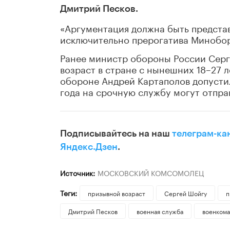
Дмитрий Песков.
«Аргументация должна быть предста
исключительно прерогатива Миноборо
Ранее министр обороны России Серг
возраст в стране с нынешних 18–27 л
обороне Андрей Картаполов допустил
года на срочную службу могут отпра
Подписывайтесь на наш
телеграм-ка
Яндекс.Дзен
.
Источник:
МОСКОВСКИЙ КОМСОМОЛЕЦ
Теги:
призывной возраст
Сергей Шойгу
п
Дмитрий Песков
военная служба
военкома