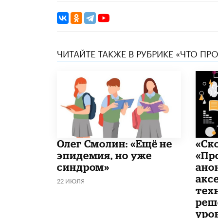
ЧИТАЙТЕ ТАКЖЕ В РУБРИКЕ «ЧТО ПР
​Олег Смолин: «Ещё не
«Ск
эпидемия, но уже
«Пр
синдром»
ано
акс
22 ИЮЛЯ
тех
реш
уро