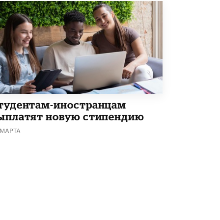
В Минобрнауки рассказали о новых
правилах приема в аспирантуру
1 ИЮНЯ /
КАЧЕСТВО ОБРАЗОВАНИЯ
тудентам-иностранцам
ыплатят новую стипендию
 МАРТА