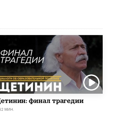
8 ИЮНЯ /
ЕГЭ И ОГЭ
Школа «СКОЛКА» и Госкорпорация
«Росатом» подписали соглашение о
сотрудничестве
8 ИЮНЯ /
ОБРАЗОВАТЕЛЬНАЯ ПОЛИТИКА
Депутаты призвали не отклонять
дипломы только из-за не пройденного
антиплагиата
5 ИЮНЯ /
ЧТО ПРОИСХОДИТ?
Минпросвещения просят добавить в
школьные учебники примеры женщин-
инженеров
5 ИЮНЯ /
УЧЕБНИКИ
етинин: финал трагедии
Уличенный в списывании школьник
вернул себе призовое место на
62 МИН.
олимпиаде через суд
5 ИЮНЯ /
ЧТО ПРОИСХОДИТ?
«Евгений Онегин» станет обязательным
для повторения в 10–11-х классах