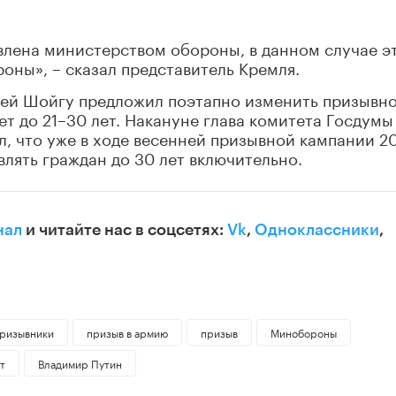
влена министерством обороны, в данном случае э
ны», – сказал представитель Кремля.
ей Шойгу предложил поэтапно изменить призывн
ет до 21–30 лет. Накануне глава комитета Госдумы
, что уже в ходе весенней призывной кампании 2
влять граждан до 30 лет включительно.
нал
и читайте нас в соцсетях:
Vk
,
Одноклассники
,
ризывники
призыв в армию
призыв
Минобороны
т
Владимир Путин