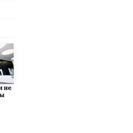
открыли в этом учебном году в Москве
10 ИЮНЯ /
ГОРОДСКОЕ ОБРАЗОВАНИЕ
Госдума приняла закон о детских SIM-
картах
10 ИЮНЯ /
ДЕТИ
Глава СПЧ предложил вернуть в школы
устные переходные экзамены
9 ИЮНЯ /
КАЧЕСТВО ОБРАЗОВАНИЯ
​Объединяя дошкольный мир
8 ИЮНЯ /
АНОНС
и не
«Сколково» и ГК «Просвещение»
анонсировали запуск акселератора
мы
технологических решений для всех
уровней образования
8 ИЮНЯ /
ЧТО ПРОИСХОДИТ?
Рособрнадзор ответил на жалобы
школьников на ошибки в ЕГЭ по
русскому