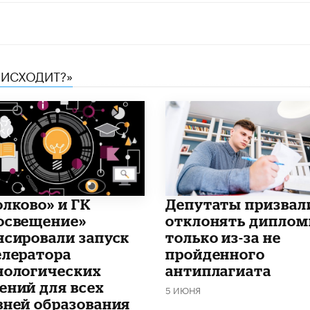
ОИСХОДИТ?»
олково» и ГК
Депутаты призвал
освещение»
отклонять дипло
нсировали запуск
только из-за не
елератора
пройденного
нологических
антиплагиата
ений для всех
5 ИЮНЯ
вней образования