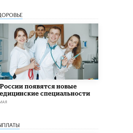
4 ИЮНЯ /
КАЧЕСТВО ОБРАЗОВАНИЯ
ДОРОВЬЕ
В Общественной палате предложили
шить школьную форму с учетом
национальных традиций регионов
4 ИЮНЯ /
ШКОЛЬНИКИ
В Госдуме предложили ввести онлайн-
формат для апелляций ЕГЭ
3 ИЮНЯ /
ЕГЭ И ОГЭ
​Яндекс выпустил бесплатный курс по
защите от ИИ-мошенничества
2 ИЮНЯ /
BIG DATA
 России появятся новые
В России начнут применять новые
едицинские специальности
подходы к разрешению конфликтов в
школах
 МАЯ
2 ИЮНЯ /
ПОДРОСТКИ
Академик РАН предупредил, что
ChatGPT отучит школьников думать
ЫПЛАТЫ
1 ИЮНЯ /
ШКОЛЬНИКИ