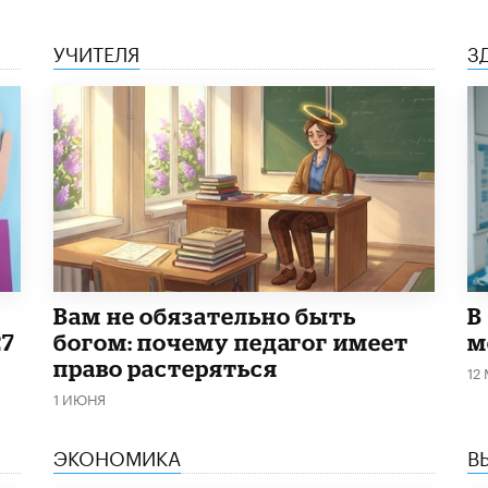
УЧИТЕЛЯ
З
​Вам не обязательно быть
В
27
богом: почему педагог имеет
м
право растеряться
12
1 ИЮНЯ
ЭКОНОМИКА
В