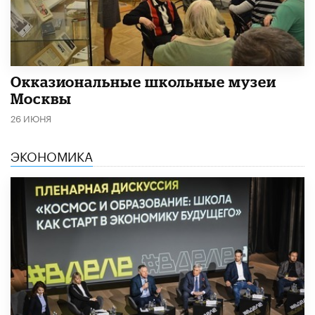
​Окказиональные школьные музеи
Москвы
26 ИЮНЯ
ЭКОНОМИКА