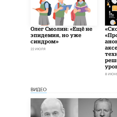
​Олег Смолин: «Ещё не
«Ск
эпидемия, но уже
«Пр
синдром»
ано
акс
22 ИЮЛЯ
тех
реш
уро
8 ИЮН
ВИДЕО