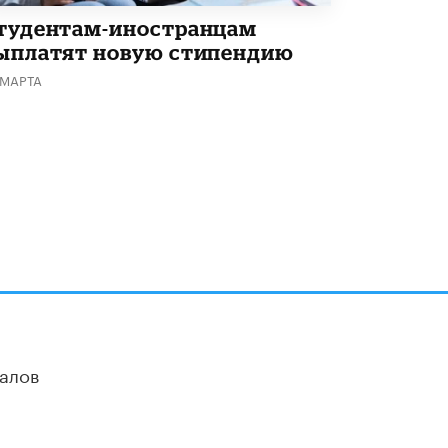
тудентам-иностранцам
ыплатят новую стипендию
 МАРТА
алов