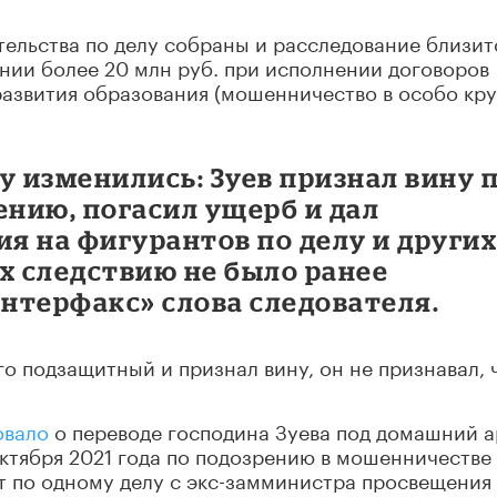
тельства по делу собраны и расследование близит
нии более 20 млн руб. при исполнении договоров
азвития образования (мошенничество в особо кр
у изменились: Зуев признал вину 
нию, погасил ущерб и дал
я на фигурантов по делу и други
х следствию не было ранее
Интерфакс» слова следователя.
его подзащитный и признал вину, он не признавал, 
овало
о переводе господина Зуева под домашний а
ктября 2021 года по подозрению в мошенничестве 
т по одному делу с экс-замминистра просвещения