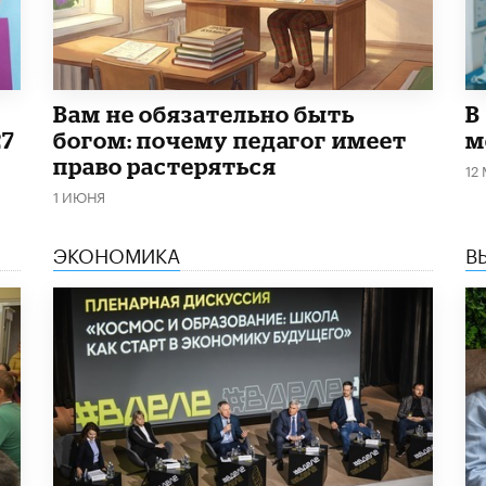
​Вам не обязательно быть
В
27
богом: почему педагог имеет
м
право растеряться
12
1 ИЮНЯ
ЭКОНОМИКА
В