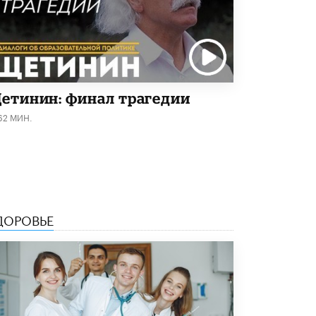
5 ИЮНЯ /
ЧТО ПРОИСХОДИТ?
«Евгений Онегин» станет обязательным
для повторения в 10–11-х классах
4 ИЮНЯ /
КАЧЕСТВО ОБРАЗОВАНИЯ
В Общественной палате предложили
етинин: финал трагедии
шить школьную форму с учетом
национальных традиций регионов
62 МИН.
4 ИЮНЯ /
ШКОЛЬНИКИ
В Госдуме предложили ввести онлайн-
формат для апелляций ЕГЭ
3 ИЮНЯ /
ЕГЭ И ОГЭ
​Яндекс выпустил бесплатный курс по
ДОРОВЬЕ
защите от ИИ-мошенничества
2 ИЮНЯ /
BIG DATA
В России начнут применять новые
подходы к разрешению конфликтов в
школах
2 ИЮНЯ /
ПОДРОСТКИ