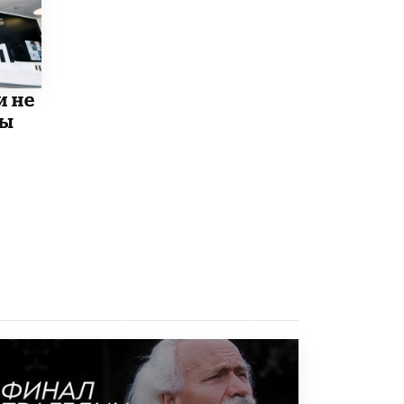
Рособрнадзор ответил на жалобы
школьников на ошибки в ЕГЭ по
русскому
8 ИЮНЯ /
ЕГЭ И ОГЭ
и не
Школа «СКОЛКА» и Госкорпорация
мы
«Росатом» подписали соглашение о
сотрудничестве
8 ИЮНЯ /
ОБРАЗОВАТЕЛЬНАЯ ПОЛИТИКА
Депутаты призвали не отклонять
дипломы только из-за не пройденного
антиплагиата
5 ИЮНЯ /
ЧТО ПРОИСХОДИТ?
Минпросвещения просят добавить в
школьные учебники примеры женщин-
инженеров
5 ИЮНЯ /
УЧЕБНИКИ
Уличенный в списывании школьник
вернул себе призовое место на
олимпиаде через суд