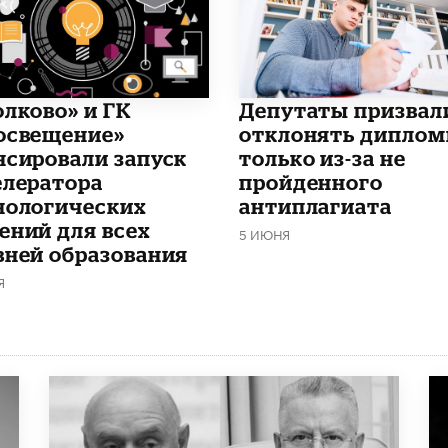
олково» и ГК
Депутаты призвал
освещение»
отклонять дипло
нсировали запуск
только из-за не
елератора
пройденного
нологических
антиплагиата
ений для всех
5 ИЮНЯ
вней образования
Я