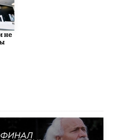
Рособрнадзор ответил на жалобы
школьников на ошибки в ЕГЭ по
русскому
8 ИЮНЯ /
ЕГЭ И ОГЭ
и не
Школа «СКОЛКА» и Госкорпорация
мы
«Росатом» подписали соглашение о
сотрудничестве
8 ИЮНЯ /
ОБРАЗОВАТЕЛЬНАЯ ПОЛИТИКА
Депутаты призвали не отклонять
дипломы только из-за не пройденного
антиплагиата
5 ИЮНЯ /
ЧТО ПРОИСХОДИТ?
Минпросвещения просят добавить в
школьные учебники примеры женщин-
инженеров
5 ИЮНЯ /
УЧЕБНИКИ
Уличенный в списывании школьник
вернул себе призовое место на
олимпиаде через суд