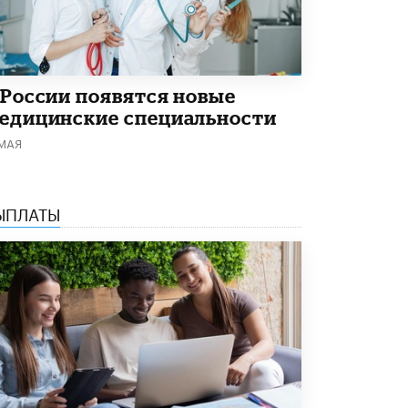
Академик РАН предупредил, что
ChatGPT отучит школьников думать
1 ИЮНЯ /
ШКОЛЬНИКИ
 России появятся новые
едицинские специальности
 МАЯ
ЫПЛАТЫ