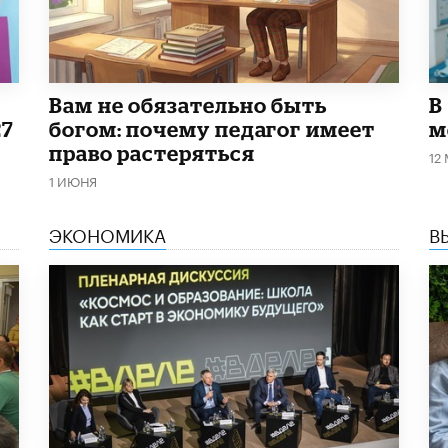
​Вам не обязательно быть
В
27
богом: почему педагог имеет
м
право растеряться
12
1 ИЮНЯ
ЭКОНОМИКА
В