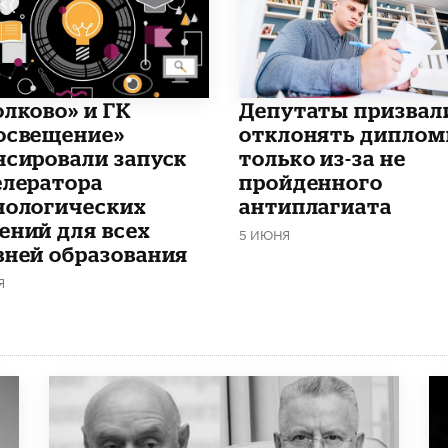
олково» и ГК
Депутаты призвал
освещение»
отклонять дипло
нсировали запуск
только из-за не
елератора
пройденного
нологических
антиплагиата
ений для всех
5 ИЮНЯ
вней образования
Я