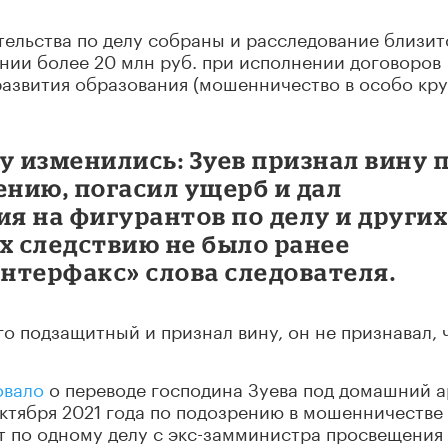
тельства по делу собраны и расследование близит
нии более 20 млн руб. при исполнении договоров
азвития образования (мошенничество в особо кр
у изменились: Зуев признал вину 
нию, погасил ущерб и дал
я на фигурантов по делу и други
х следствию не было ранее
Интерфакс» слова следователя.
его подзащитный и признал вину, он не признавал, 
овало
о переводе господина Зуева под домашний а
ктября 2021 года по подозрению в мошенничестве 
т по одному делу с экс-замминистра просвещения