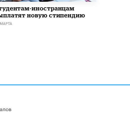
тудентам-иностранцам
ыплатят новую стипендию
 МАРТА
алов