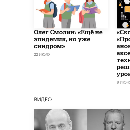
​Олег Смолин: «Ещё не
«Ск
эпидемия, но уже
«Пр
синдром»
ано
акс
22 ИЮЛЯ
тех
реш
уро
8 ИЮН
ВИДЕО