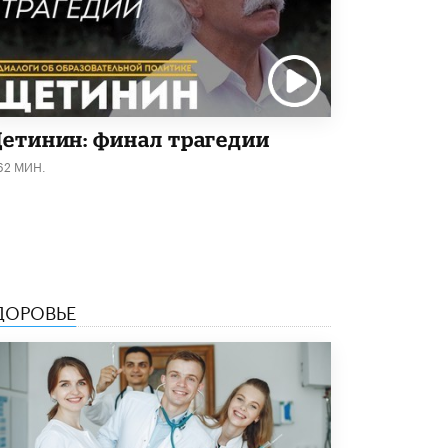
5 ИЮНЯ /
ЧТО ПРОИСХОДИТ?
«Евгений Онегин» станет обязательным
для повторения в 10–11-х классах
4 ИЮНЯ /
КАЧЕСТВО ОБРАЗОВАНИЯ
В Общественной палате предложили
етинин: финал трагедии
шить школьную форму с учетом
национальных традиций регионов
62 МИН.
4 ИЮНЯ /
ШКОЛЬНИКИ
В Госдуме предложили ввести онлайн-
формат для апелляций ЕГЭ
3 ИЮНЯ /
ЕГЭ И ОГЭ
​Яндекс выпустил бесплатный курс по
ДОРОВЬЕ
защите от ИИ-мошенничества
2 ИЮНЯ /
BIG DATA
В России начнут применять новые
подходы к разрешению конфликтов в
школах
2 ИЮНЯ /
ПОДРОСТКИ