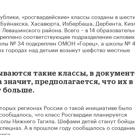
ублики, «росгвардейские» классы созданы в шест
 Буйнакска, Хасавюрта, Избербаша, Дербента, Киз
и Левашинского района. Всего – в 14 образователь
креплено соответствующее подразделение силовик
колы № 34 подкреплен ОМОН «Горец», а школы № 4
ых городах над детьми возьмут шефство местные
ываются такие классы, в документ
 значит, предполагается, что их в
 больше.
которых регионах России о такой инициативе было
 сообщалось, что класс Росгвардии планируется
колы Нижнего Тагила. Шефами детей станут бойцы
спецназ. А в прошлом году сообщалось о создани
урге.