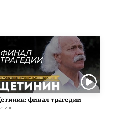
Академик РАН предупредил, что
ChatGPT отучит школьников думать
1 ИЮНЯ /
ШКОЛЬНИКИ
етинин: финал трагедии
62 МИН.