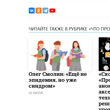
ЧИТАЙТЕ ТАКЖЕ В РУБРИКЕ «ЧТО ПР
​Олег Смолин: «Ещё не
«Ск
эпидемия, но уже
«Пр
синдром»
ано
акс
22 ИЮЛЯ
тех
реш
уро