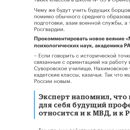
Чему же будут учить будущих борцо
помимо обычного среднего образован
подготовки, азам военной службы, а
Росгвардии.
Прокомментировать новое веяние «М
психологических наук, академика Р
– Если говорить с исторической точк
связанные с ориентацией на работу 
Суворовское училище, Нахимовское у
кадетские классы, казачьи. Так что м
России новым.
Эксперт напомнил, что
для себя будущий профе
относится и к МВД, и к 
– Так что они действуют по уже изве