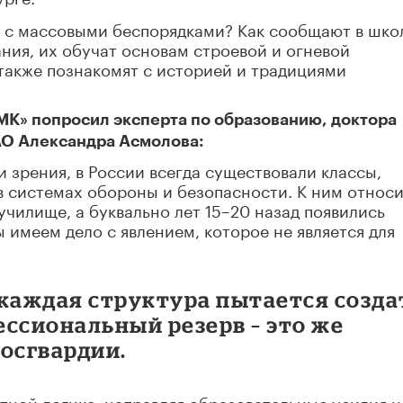
в с массовыми беспорядками? Как сообщают в шко
ия, их обучат основам строевой и огневой
 также познакомят с историей и традициями
К» попросил эксперта по образованию, доктора
АО Александра Асмолова:
и зрения, в России всегда существовали классы,
в системах обороны и безопасности. К ним относ
чилище, а буквально лет 15–20 назад появились
ы имеем дело с явлением, которое не является для
 каждая структура пытается созда
ссиональный резерв – это же
Росгвардии.
стной логике, направляя образовательные усилия н