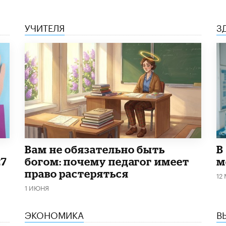
УЧИТЕЛЯ
З
​Вам не обязательно быть
В
27
богом: почему педагог имеет
м
право растеряться
12
1 ИЮНЯ
ЭКОНОМИКА
В