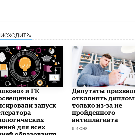
ОИСХОДИТ?»
олково» и ГК
Депутаты призвал
освещение»
отклонять дипло
нсировали запуск
только из-за не
елератора
пройденного
нологических
антиплагиата
ений для всех
5 ИЮНЯ
вней образования