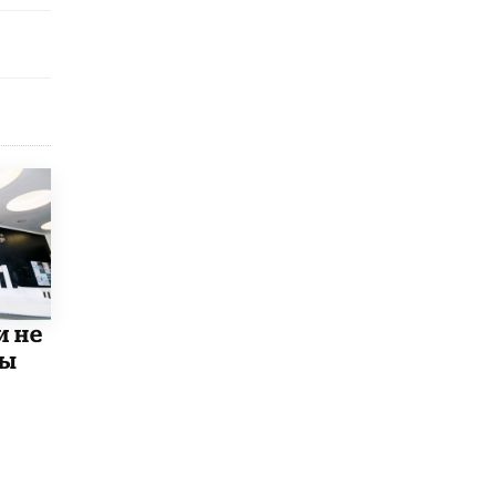
5 ИЮНЯ /
ЧТО ПРОИСХОДИТ?
«Евгений Онегин» станет обязательным
для повторения в 10–11-х классах
4 ИЮНЯ /
КАЧЕСТВО ОБРАЗОВАНИЯ
В Общественной палате предложили
шить школьную форму с учетом
национальных традиций регионов
4 ИЮНЯ /
ШКОЛЬНИКИ
В Госдуме предложили ввести онлайн-
формат для апелляций ЕГЭ
3 ИЮНЯ /
ЕГЭ И ОГЭ
​Яндекс выпустил бесплатный курс по
и не
защите от ИИ-мошенничества
мы
2 ИЮНЯ /
BIG DATA
В России начнут применять новые
подходы к разрешению конфликтов в
школах
2 ИЮНЯ /
ПОДРОСТКИ