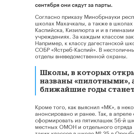
сентября они сядут за парты.
Согласно приказу Минобрнауки респ
школах Махачкалы, а также в школах
Каспийска, Кизилюрта и и в гимнази
учреждениях. За каждым классом за
Например, к классу дагестанской ш
СОБР «Ястреб-Каспий». В нестоличн
отделы вневедомственной охраны.
Школы, в которых откр
названы «пилотными», а
ближайшие годы станет
Кроме того, как выяснил «МК», в не
анонсировано и ранее. Так, в апреле
сформировать из пятиклашек 56-й ш
местных ОМОН и отдельного отряда 
таких классов в школе № 35 в Оренб