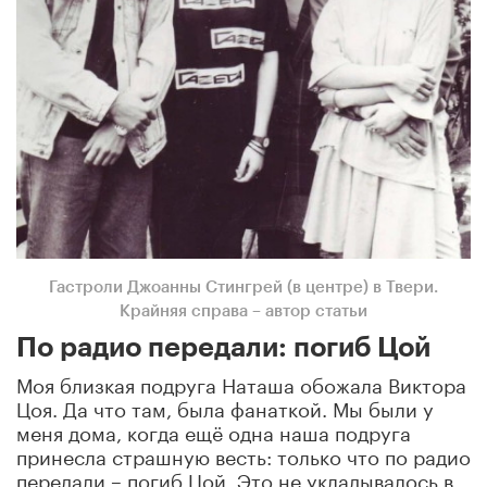
Гастроли Джоанны Стингрей (в центре) в Твери.
Крайняя справа – автор статьи
По радио передали: погиб Цой
Моя близкая подруга Наташа обожала Виктора
Цоя. Да что там, была фанаткой. Мы были у
меня дома, когда ещё одна наша подруга
принесла страшную весть: только что по радио
передали – погиб Цой. Это не укладывалось в