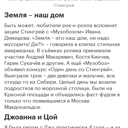
Стингрей
Земля – наш дом
Быть может, любители рок-н-ролла вспомнят
акции Стингрей с »Музобозом» Ивана
Демидова: «Земля – это наш дом, не надо
мусорить! Да?!» – говорила в клипах стильная
американка. В съёмках ролика принимали
участие Андрей Макаревич, Костя Кинчев,
Гарик Сукачёв и другие. А ещё «Музобоз»
объявил конкурс «Один день со Стингрей».
Выиграли трое – две девочки и мальчик, все
откуда-то из Сибири. Целый день мы возили
подростков по морозной столице, были на
Красной площади и объедались фаст-фудом в
только что появившемся в Москве
Макдональдсе.
Джоанна и Цой
Я была рядом с Джо практически 4 года – и за