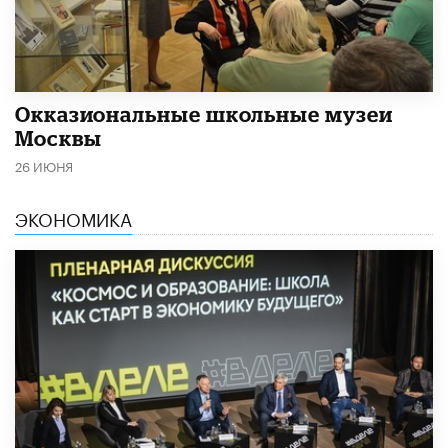
​Окказиональные школьные музеи
Москвы
26 ИЮНЯ
ЭКОНОМИКА