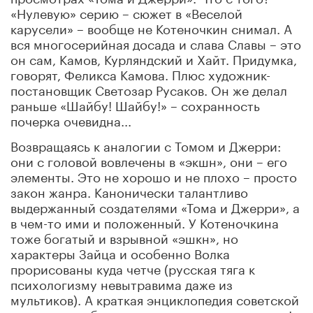
«Нулевую» серию – сюжет в «Веселой
карусели» – вообще не Котеночкин снимал. А
вся многосерийная досада и слава Славы – это
он сам, Камов, Курляндский и Хайт. Придумка,
говорят, Феликса Камова. Плюс художник-
постановщик Светозар Русаков. Он же делал
раньше «Шайбу! Шайбу!» – сохранность
почерка очевидна...
Возвращаясь к аналогии с Томом и Джерри:
они с головой вовлечены в «экшн», они – его
элементы. Это не хорошо и не плохо – просто
закон жанра. Канонически талантливо
выдержанный создателями «Тома и Джерри», а
в чем-то ими и положенный. У Котеночкина
тоже богатый и взрывной «эшкн», но
характеры Зайца и особенно Волка
прорисованы куда четче (русская тяга к
психологизму невытравима даже из
мультиков). А краткая энциклопедия советской