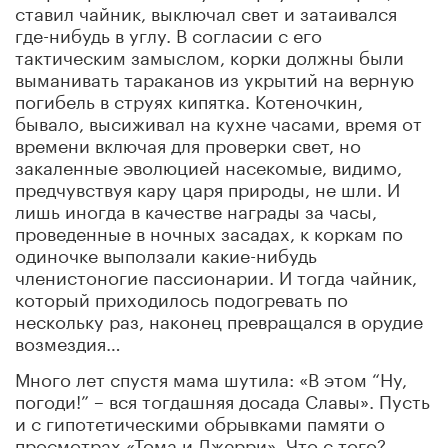
ставил чайник, выключал свет и затаивался
где-нибудь в углу. В согласии с его
тактическим замыслом, корки должны были
выманивать тараканов из укрытий на верную
погибель в струях кипятка. Котеночкин,
бывало, высиживал на кухне часами, время от
времени включая для проверки свет, но
закаленные эволюцией насекомые, видимо,
предчувствуя кару царя природы, не шли. И
лишь иногда в качестве награды за часы,
проведенные в ночных засадах, к коркам по
одиночке выползали какие-нибудь
членистоногие пассионарии. И тогда чайник,
который приходилось подогревать по
нескольку раз, наконец превращался в орудие
возмездия…
Много лет спустя мама шутила: «В этом “Ну,
погоди!” – вся тогдашняя досада Славы». Пусть
и с гипотетическими обрывками памяти о
просмотрах «Тома и Джерри». Что с того?