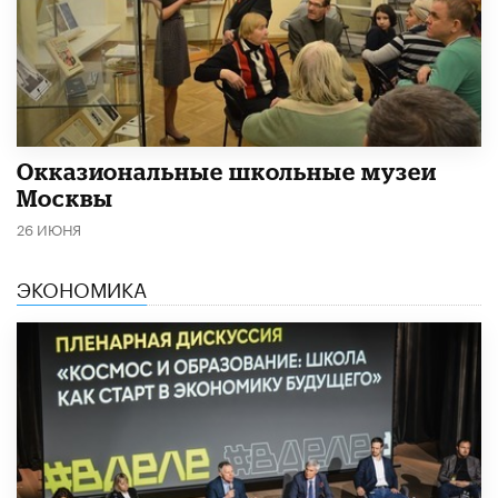
​Окказиональные школьные музеи
Москвы
26 ИЮНЯ
ЭКОНОМИКА