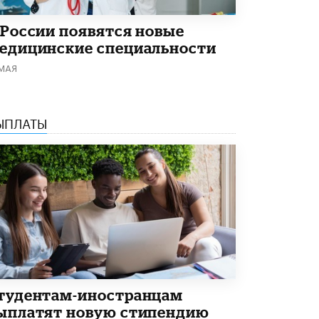
Академик РАН предупредил, что
ChatGPT отучит школьников думать
 России появятся новые
1 ИЮНЯ /
ШКОЛЬНИКИ
едицинские специальности
 МАЯ
ЫПЛАТЫ
тудентам-иностранцам
ыплатят новую стипендию