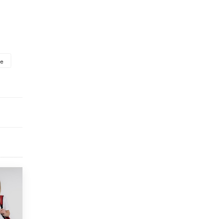
исторические объекты
11 ИЮНЯ /
ГОРОДСКОЕ ОБРАЗОВАНИЕ
​Почти 50 новых объектов образования
открыли в этом учебном году в Москве
10 ИЮНЯ /
ГОРОДСКОЕ ОБРАЗОВАНИЕ
ие
Госдума приняла закон о детских SIM-
картах
10 ИЮНЯ /
ДЕТИ
Глава СПЧ предложил вернуть в школы
устные переходные экзамены
9 ИЮНЯ /
КАЧЕСТВО ОБРАЗОВАНИЯ
​Объединяя дошкольный мир
8 ИЮНЯ /
АНОНС
«Сколково» и ГК «Просвещение»
анонсировали запуск акселератора
технологических решений для всех
уровней образования
8 ИЮНЯ /
ЧТО ПРОИСХОДИТ?