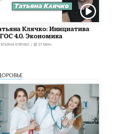
5 ИЮНЯ /
ЧТО ПРОИСХОДИТ?
«Евгений Онегин» станет обязательным
для повторения в 10–11-х классах
4 ИЮНЯ /
КАЧЕСТВО ОБРАЗОВАНИЯ
атьяна Клячко: Инициатива
ГОС 4.0. Экономика
В Общественной палате предложили
шить школьную форму с учетом
ТАТЬЯНА КЛЯЧКО
/
57 МИН.
национальных традиций регионов
4 ИЮНЯ /
ШКОЛЬНИКИ
В Госдуме предложили ввести онлайн-
формат для апелляций ЕГЭ
ДОРОВЬЕ
3 ИЮНЯ /
ЕГЭ И ОГЭ
​Яндекс выпустил бесплатный курс по
защите от ИИ-мошенничества
2 ИЮНЯ /
BIG DATA
В России начнут применять новые
подходы к разрешению конфликтов в
школах
2 ИЮНЯ /
ПОДРОСТКИ