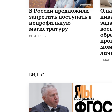
В России предложили
Оль
запретить поступать в
ник
непрофильную
зад
магистратуру
вос
обр
30 АПРЕЛЯ
про
мом
лич
6 МАР
ВИДЕО