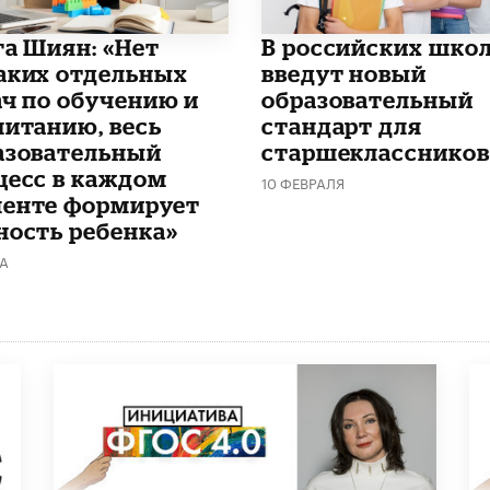
га Шиян: «Нет
В российских шко
аких отдельных
введут новый
ач по обучению и
образовательный
питанию, весь
стандарт для
азовательный
старшеклассников
цесс в каждом
10 ФЕВРАЛЯ
енте формирует
ность ребенка»
ТА