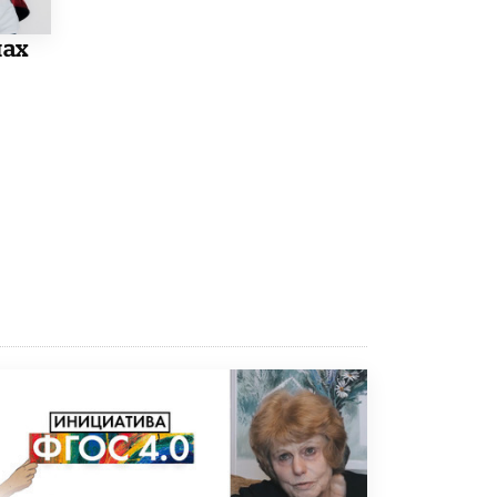
Рособрнадзор ответил на жалобы
лах
школьников на ошибки в ЕГЭ по
русскому
8 ИЮНЯ /
ЕГЭ И ОГЭ
Школа «СКОЛКА» и Госкорпорация
«Росатом» подписали соглашение о
сотрудничестве
8 ИЮНЯ /
ОБРАЗОВАТЕЛЬНАЯ ПОЛИТИКА
Депутаты призвали не отклонять
дипломы только из-за не пройденного
антиплагиата
5 ИЮНЯ /
ЧТО ПРОИСХОДИТ?
Минпросвещения просят добавить в
школьные учебники примеры женщин-
инженеров
5 ИЮНЯ /
УЧЕБНИКИ
Уличенный в списывании школьник
вернул себе призовое место на
олимпиаде через суд