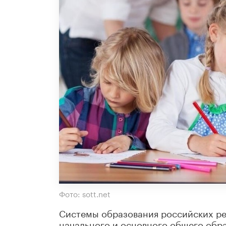
Фото: sott.net
Системы образования российских ре
начального и основного общего обра