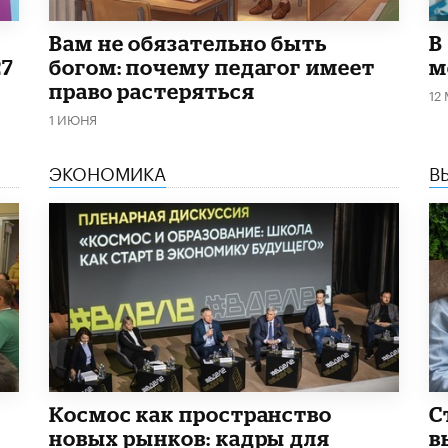
​Вам не обязательно быть
В
27
богом: почему педагог имеет
м
право растеряться
12
1 ИЮНЯ
ЭКОНОМИКА
В
Космос как пространство
С
новых рынков: кадры для
в