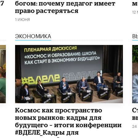
27
богом: почему педагог имеет
м
право растеряться
12
1 ИЮНЯ
ЭКОНОМИКА
В
Космос как пространство
С
новых рынков: кадры для
в
будущего – итоги конференции
24
#ВДЕЛЕ_Кадры для