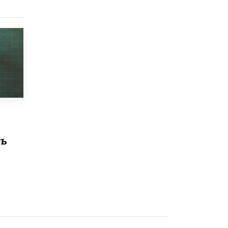
4 ИЮНЯ /
КАЧЕСТВО ОБРАЗОВАНИЯ
В Общественной палате предложили
шить школьную форму с учетом
национальных традиций регионов
4 ИЮНЯ /
ШКОЛЬНИКИ
В Госдуме предложили ввести онлайн-
формат для апелляций ЕГЭ
3 ИЮНЯ /
ЕГЭ И ОГЭ
​Яндекс выпустил бесплатный курс по
защите от ИИ-мошенничества
2 ИЮНЯ /
BIG DATA
ть
В России начнут применять новые
подходы к разрешению конфликтов в
школах
2 ИЮНЯ /
ПОДРОСТКИ
Академик РАН предупредил, что
ChatGPT отучит школьников думать
1 ИЮНЯ /
ШКОЛЬНИКИ