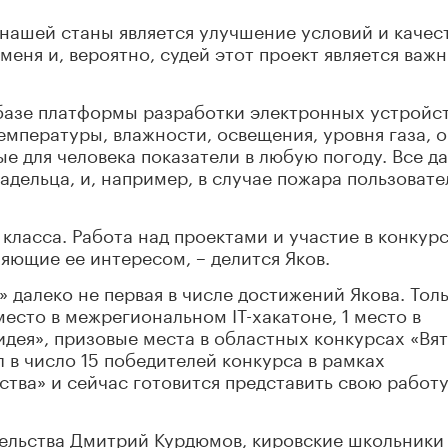
 нашей станы является улучшение условий и качес
меня и, вероятно, судей этот проект является важн
базе платформы разработки электронных устройс
емпературы, влажности, освещения, уровня газа, 
 для человека показатели в любую погоду. Все д
адельца, и, например, в случае пожара пользоват
4 класса. Работа над проектами и участие в конкур
яющие ее интересом, – делится Яков.
 далеко не первая в числе достижений Якова. Толь
есто в межрегиональном IT-хакатоне, 1 место в
дея», призовые места в областных конкурсах «Вя
в число 15 победителей конкурса в рамках
тва» и сейчас готовится представить свою работу
тельства Дмитрий Курдюмов, кировские школьники