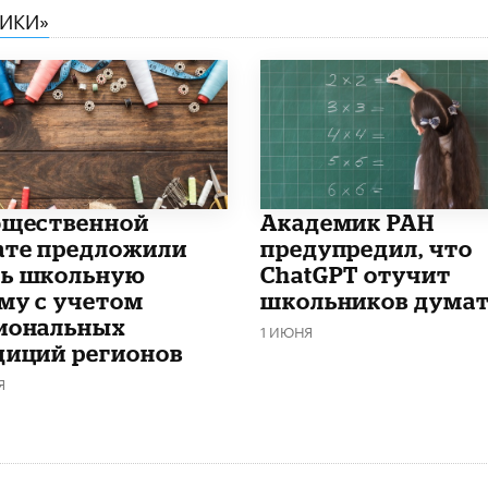
НИКИ»
бщественной
Академик РАН
ате предложили
предупредил, что
ь школьную
ChatGPT отучит
му с учетом
школьников дума
иональных
1 ИЮНЯ
диций регионов
Я