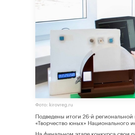
Фото: kirovreg.ru
Подведены итоги 26-й региональной
«Творчество юных» Национального и
На финальном этапе конкурса свои р