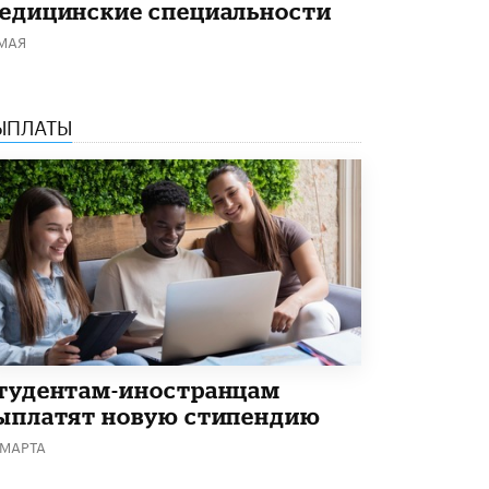
едицинские специальности
 МАЯ
ЫПЛАТЫ
тудентам-иностранцам
ыплатят новую стипендию
 МАРТА