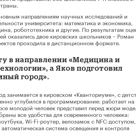
страны.
основным направлениям научных исследований и
льности университета: математика и экономика,
ина, робототехника и другие. По результатам оце
ей оказались двое кировских школьников – Роман
оектов проходила в дистанционном формате.
ту в направлении «Медицина и
ехнологии», а Яков подготовил
мный город».
од занимается в кировском «Кванториуме», с детс
бенно углубился в программирование: работает на
курсе молодой человек представил перед жюри моде
браны все удобства для современного человека:
оутбука, Wi-Fi-роутер, велозамок с NFC-доступом,
, автоматическая система освещения и контроля