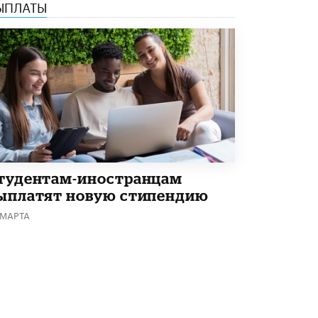
ЫПЛАТЫ
В Минобрнауки рассказали о новых
правилах приема в аспирантуру
1 ИЮНЯ /
КАЧЕСТВО ОБРАЗОВАНИЯ
тудентам-иностранцам
ыплатят новую стипендию
 МАРТА