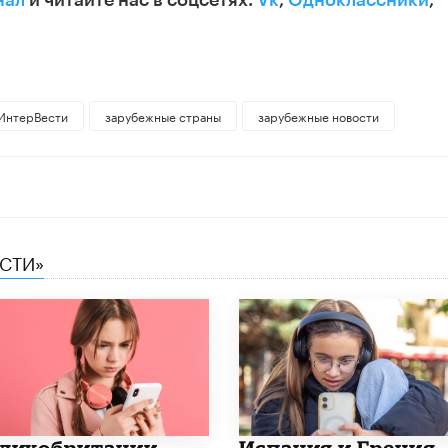
нал
и читайте нас в соцсетях:
Vk
,
Одноклассники
,
ИнтерВести
зарубежные страны
зарубежные новости
ЕСТИ»
еликобритании
Испания и Греция