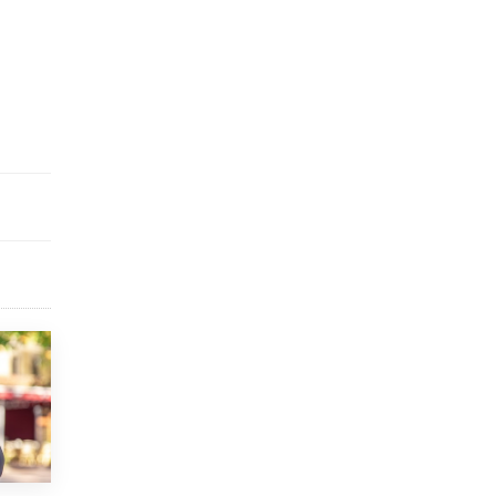
открыли в этом учебном году в Москве
10 ИЮНЯ /
ГОРОДСКОЕ ОБРАЗОВАНИЕ
Госдума приняла закон о детских SIM-
картах
10 ИЮНЯ /
ДЕТИ
Глава СПЧ предложил вернуть в школы
устные переходные экзамены
9 ИЮНЯ /
КАЧЕСТВО ОБРАЗОВАНИЯ
​Объединяя дошкольный мир
8 ИЮНЯ /
АНОНС
«Сколково» и ГК «Просвещение»
анонсировали запуск акселератора
технологических решений для всех
уровней образования
8 ИЮНЯ /
ЧТО ПРОИСХОДИТ?
Рособрнадзор ответил на жалобы
школьников на ошибки в ЕГЭ по
русскому