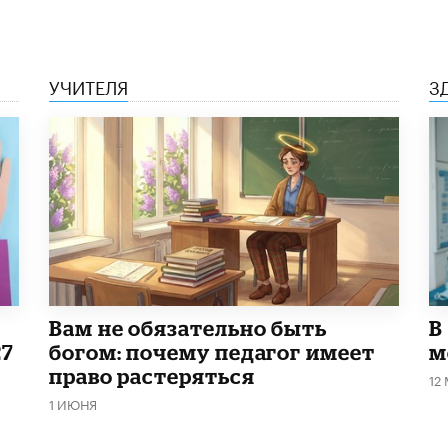
УЧИТЕЛЯ
З
​Вам не обязательно быть
В
27
богом: почему педагог имеет
м
право растеряться
12
1 ИЮНЯ