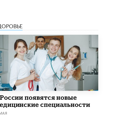
4 ИЮНЯ /
КАЧЕСТВО ОБРАЗОВАНИЯ
В Общественной палате предложили
шить школьную форму с учетом
национальных традиций регионов
ДОРОВЬЕ
4 ИЮНЯ /
ШКОЛЬНИКИ
В Госдуме предложили ввести онлайн-
формат для апелляций ЕГЭ
3 ИЮНЯ /
ЕГЭ И ОГЭ
​Яндекс выпустил бесплатный курс по
защите от ИИ-мошенничества
2 ИЮНЯ /
BIG DATA
В России начнут применять новые
подходы к разрешению конфликтов в
 России появятся новые
школах
2 ИЮНЯ /
ПОДРОСТКИ
едицинские специальности
 МАЯ
Академик РАН предупредил, что
ChatGPT отучит школьников думать
1 ИЮНЯ /
ШКОЛЬНИКИ