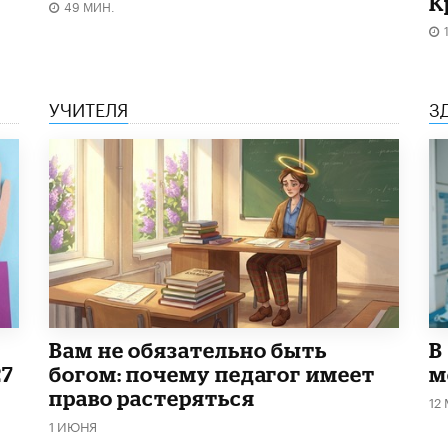
К
49 МИН.
УЧИТЕЛЯ
З
​Вам не обязательно быть
В
27
богом: почему педагог имеет
м
право растеряться
12
1 ИЮНЯ