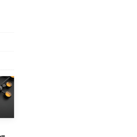
исторические объекты
11 ИЮНЯ /
ГОРОДСКОЕ ОБРАЗОВАНИЕ
​Почти 50 новых объектов образования
открыли в этом учебном году в Москве
10 ИЮНЯ /
ГОРОДСКОЕ ОБРАЗОВАНИЕ
Госдума приняла закон о детских SIM-
картах
10 ИЮНЯ /
ДЕТИ
Глава СПЧ предложил вернуть в школы
устные переходные экзамены
9 ИЮНЯ /
КАЧЕСТВО ОБРАЗОВАНИЯ
​Объединяя дошкольный мир
8 ИЮНЯ /
АНОНС
«Сколково» и ГК «Просвещение»
анонсировали запуск акселератора
технологических решений для всех
уровней образования
8 ИЮНЯ /
ЧТО ПРОИСХОДИТ?
ет