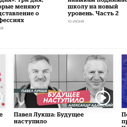
орые меняют
школу на новый
дставление о
уровень. Часть 2
фессиях
10 ИЮНЯ
НЯ
е
Павел Лукша: Будущее
П
наступило
п