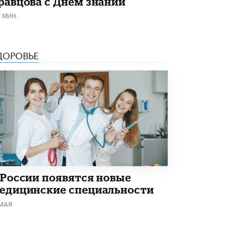
равцова с Днём знаний
5 ИЮНЯ /
ЧТО ПРОИСХОДИТ?
1 МИН.
«Евгений Онегин» станет обязательным
для повторения в 10–11-х классах
4 ИЮНЯ /
КАЧЕСТВО ОБРАЗОВАНИЯ
ДОРОВЬЕ
В Общественной палате предложили
шить школьную форму с учетом
национальных традиций регионов
4 ИЮНЯ /
ШКОЛЬНИКИ
В Госдуме предложили ввести онлайн-
формат для апелляций ЕГЭ
3 ИЮНЯ /
ЕГЭ И ОГЭ
​Яндекс выпустил бесплатный курс по
защите от ИИ-мошенничества
2 ИЮНЯ /
BIG DATA
 России появятся новые
едицинские специальности
В России начнут применять новые
подходы к разрешению конфликтов в
 МАЯ
школах
2 ИЮНЯ /
ПОДРОСТКИ