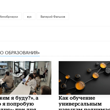
Минобрнауки
вуз
Валерий Фальков
ТВО ОБРАЗОВАНИЯ»
кем я буду?», а
​Как обучение
о я попробую
универсальным
дня»: три дня,
навыкам поднима