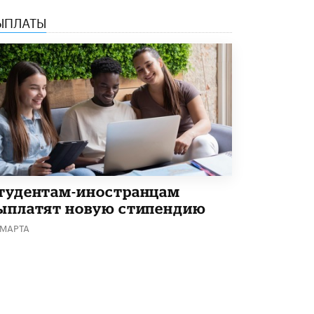
Академик РАН предупредил, что
ЫПЛАТЫ
ChatGPT отучит школьников думать
1 ИЮНЯ /
ШКОЛЬНИКИ
тудентам-иностранцам
ыплатят новую стипендию
 МАРТА