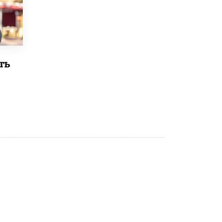
Рособрнадзор ответил на жалобы
школьников на ошибки в ЕГЭ по
русскому
8 ИЮНЯ /
ЕГЭ И ОГЭ
Школа «СКОЛКА» и Госкорпорация
ть
«Росатом» подписали соглашение о
сотрудничестве
8 ИЮНЯ /
ОБРАЗОВАТЕЛЬНАЯ ПОЛИТИКА
Депутаты призвали не отклонять
дипломы только из-за не пройденного
антиплагиата
5 ИЮНЯ /
ЧТО ПРОИСХОДИТ?
Минпросвещения просят добавить в
школьные учебники примеры женщин-
инженеров
5 ИЮНЯ /
УЧЕБНИКИ
Уличенный в списывании школьник
вернул себе призовое место на
олимпиаде через суд