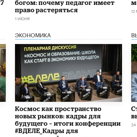
27
богом: почему педагог имеет
м
право растеряться
12
1 ИЮНЯ
ЭКОНОМИКА
В
Космос как пространство
С
новых рынков: кадры для
в
будущего – итоги конференции
24
#ВДЕЛЕ_Кадры для