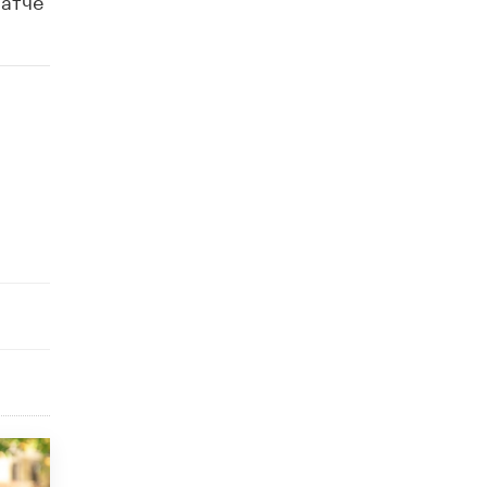
исторические объекты
11 ИЮНЯ /
ГОРОДСКОЕ ОБРАЗОВАНИЕ
​Почти 50 новых объектов образования
открыли в этом учебном году в Москве
10 ИЮНЯ /
ГОРОДСКОЕ ОБРАЗОВАНИЕ
Госдума приняла закон о детских SIM-
картах
10 ИЮНЯ /
ДЕТИ
Глава СПЧ предложил вернуть в школы
устные переходные экзамены
9 ИЮНЯ /
КАЧЕСТВО ОБРАЗОВАНИЯ
​Объединяя дошкольный мир
8 ИЮНЯ /
АНОНС
«Сколково» и ГК «Просвещение»
анонсировали запуск акселератора
технологических решений для всех
уровней образования
8 ИЮНЯ /
ЧТО ПРОИСХОДИТ?