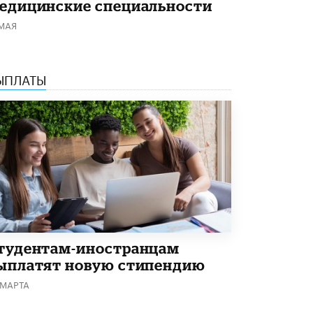
едицинские специальности
Академик РАН предупредил, что
 МАЯ
ChatGPT отучит школьников думать
1 ИЮНЯ /
ШКОЛЬНИКИ
ЫПЛАТЫ
тудентам-иностранцам
ыплатят новую стипендию
 МАРТА