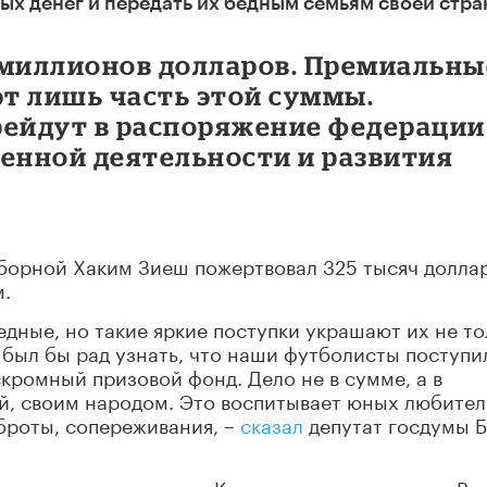
вых денег и передать их бедным семьям своей стра
 миллионов долларов. Премиальны
т лишь часть этой суммы.
рейдут в распоряжение федерации
венной деятельности и развития
борной Хаким Зиеш пожертвовал 325 тысяч долла
.
дные, но такие яркие поступки украшают их не то
Я был бы рад узнать, что наши футболисты поступи
скромный призовой фонд. Дело не в сумме, а в
ой, своим народом. Это воспитывает юных любите
броты, сопереживания, –
сказал
депутат госдумы 
заняла на мундиале в Катаре четвертое место. В 