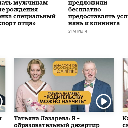
чать мужчинам
предложили
ле рождения
бесплатно
енка специальный
предоставлять усл
спорт отца»
нянь и клининга
21 АПРЕЛЯ
ы
Татьяна Лазарева: Я –
​
образовательный дезертир
с