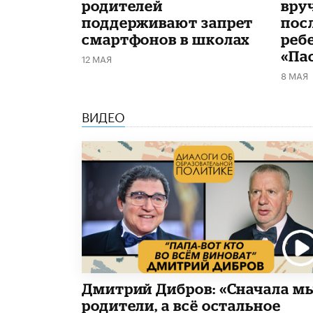
родителей
вру
поддерживают запрет
пос
смартфонов в школах
реб
«Па
12 МАЯ
8 МАЯ
ВИДЕО
Дмитрий Дибров: «Сначала м
родители, а всё остальное