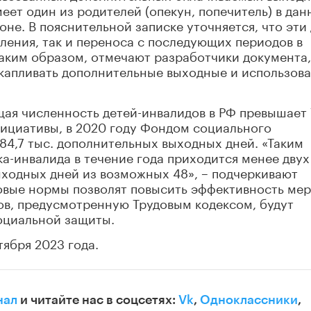
еет один из родителей (опекун, попечитель) в да
коне. В пояснительной записке уточняется, что эти
пления, так и переноса с последующих периодов в
Таким образом, отмечают разработчики документа,
капливать дополнительные выходные и использова
щая численность детей-инвалидов в РФ превышает
нициативы, в 2020 году Фондом социального
384,7 тыс. дополнительных выходных дней. «Таким
ка-инвалида в течение года приходится менее двух
ходных дней из возможных 48», – подчеркивают
новые нормы позволят повысить эффективность ме
ов, предусмотренную Трудовым кодексом, будут
оциальной защиты.
тября 2023 года.
нал
и читайте нас в соцсетях:
Vk
,
Одноклассники
,