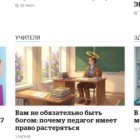
Э
39 МИН.
УЧИТЕЛЯ
З
​Вам не обязательно быть
В
27
богом: почему педагог имеет
м
право растеряться
12
1 ИЮНЯ