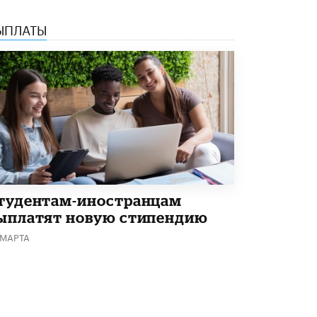
ЫПЛАТЫ
тудентам-иностранцам
ыплатят новую стипендию
 МАРТА