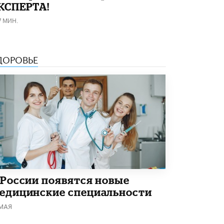
КСПЕРТА!
Академик РАН предупредил, что
ChatGPT отучит школьников думать
7 МИН.
1 ИЮНЯ /
ШКОЛЬНИКИ
ДОРОВЬЕ
 России появятся новые
едицинские специальности
 МАЯ