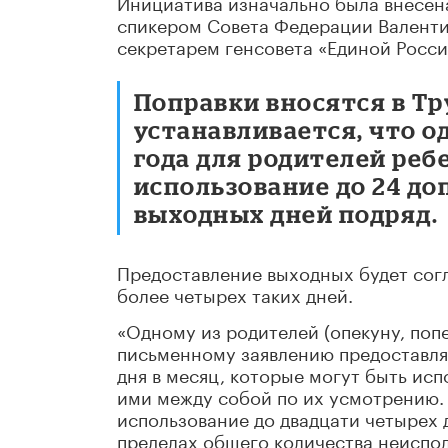
Инициатива изначально была внесена
спикером Совета Федерации Валенти
секретарем генсовета «Единой Росс
Поправки вносятся в Тр
устанавливается, что о
года для родителей реб
использование до 24 д
выходных дней подряд.
Предоставление выходных будет согл
более четырех таких дней.
«Одному из родителей (опекуну, поп
письменному заявлению предоставл
дня в месяц, которые могут быть ис
ими между собой по их усмотрению. 
использование до двадцати четырех
пределах общего количества неиспо