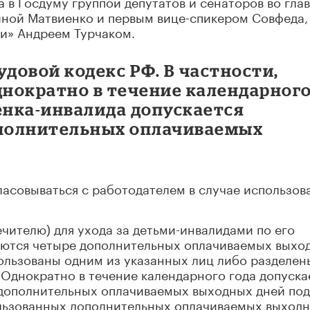
 в Госдуму группой депутатов и сенаторов во глав
ной Матвиенко и первым вице-спикером Совфеда,
ии» Андреем Турчаком.
удовой кодекс РФ. В частности,
днократно в течение календарног
енка-инвалида допускается
ополнительных оплачиваемых
асовываться с работодателем в случае использов
ечителю) для ухода за детьми-инвалидами по его
яются четыре дополнительных оплачиваемых выхо
пользованы одним из указанных лиц либо разделен
Однократно в течение календарного года допуска
 дополнительных оплачиваемых выходных дней под
льзованных дополнительных оплачиваемых выход