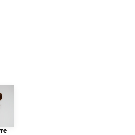
Рособрнадзор ответил на жалобы
школьников на ошибки в ЕГЭ по
русскому
8 ИЮНЯ /
ЕГЭ И ОГЭ
Школа «СКОЛКА» и Госкорпорация
«Росатом» подписали соглашение о
сотрудничестве
8 ИЮНЯ /
ОБРАЗОВАТЕЛЬНАЯ ПОЛИТИКА
Депутаты призвали не отклонять
дипломы только из-за не пройденного
антиплагиата
5 ИЮНЯ /
ЧТО ПРОИСХОДИТ?
Минпросвещения просят добавить в
школьные учебники примеры женщин-
инженеров
5 ИЮНЯ /
УЧЕБНИКИ
Уличенный в списывании школьник
вернул себе призовое место на
те
олимпиаде через суд