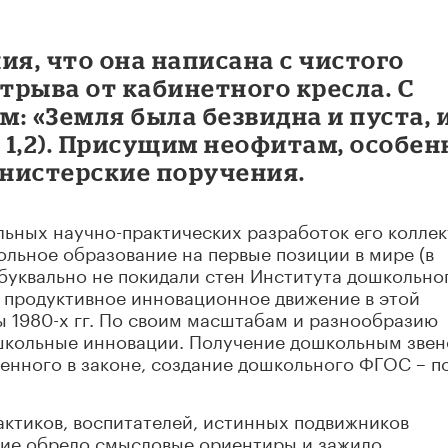
ия, что она написана с чистого
 отрыва от кабинетного кресла. С
: «Земля была безвидна и пуста, 
. 1,2). Присущим неофитам, особен
нистерские поручения.
льных научно-практических разработок его коллек
льное образование на первые позиции в мире (в
буквально не покидали стен Института дошкольно
и продуктивное инновационное движение в этой
ы 1980-х гг. По своим масштабам и разнообразию
 школьные инновации. Получение дошкольным зве
ленного в законе, создание дошкольного ФГОС – п
рактиков, воспитателей, истинных подвижников
ние обрело смысловые ориентиры и зажило