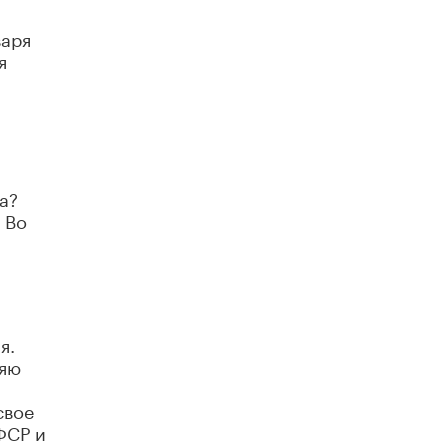
Академик РАН предупредил, что
варя
ChatGPT отучит школьников думать
я
1 ИЮНЯ /
ШКОЛЬНИКИ
а?
 Во
я.
ляю
свое
ФСР и