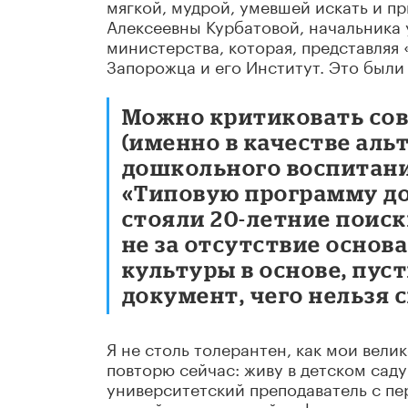
мягкой, мудрой, умевшей искать и пр
Алексеевны Курбатовой, начальника 
министерства, которая, представляя
Запорожца и его Институт. Это был
Можно критиковать сов
(именно в качестве ал
дошкольного воспитания
«Типовую программу до
стояли 20-летние поиск
не за отсутствие основ
культуры в основе, пус
документ, чего нельзя 
Я не столь толерантен, как мои вели
повторю сейчас: живу в детском саду
университетский преподаватель с пе
плохой студенческий реферат, клочк