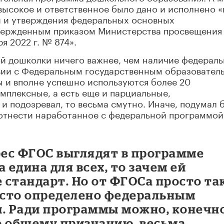
 высокое и ответственное было дано и исполнено «
и и утверждения федеральных основных
вержденным приказом Министерства просвещения
я 2022 г. № 874».
ой дошколки ничего важнее, чем наличие федерал
ствии с Федеральным государственным образовате
ы и вполне успешно используются более 20
мплексные, а есть еще и парциальные,
и подозревал, то весьма смутно. Иначе, подумал 
оотнести наработанное с федеральной программой,
рес ФГОС выглядят в программе
 едина для всех, то зачем ей
е стандарт. Но от ФГОСа просто та
место определено федеральным
и. Ради программы можно, конечно
о общему признанию, весьма