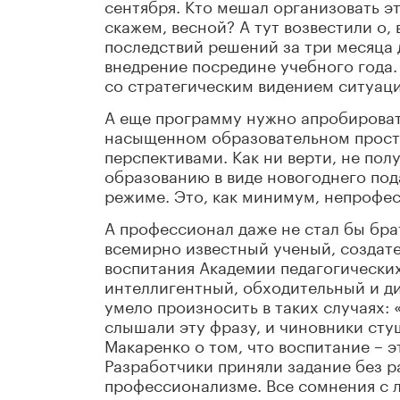
сентября. Кто мешал организовать э
скажем, весной? А тут возвестили о,
последствий решений за три месяца 
внедрение посредине учебного года.
со стратегическим видением ситуац
А еще программу нужно апробировать,
насыщенном образовательном простр
перспективами. Как ни верти, не по
образованию в виде новогоднего под
режиме. Это, как минимум, непрофе
А профессионал даже не стал бы брат
всемирно известный ученый, создат
воспитания Академии педагогических
интеллигентный, обходительный и д
умело произносить в таких случаях: 
слышали эту фразу, и чиновники сту
Макаренко о том, что воспитание – э
Разработчики приняли задание без ра
профессионализме. Все сомнения с 