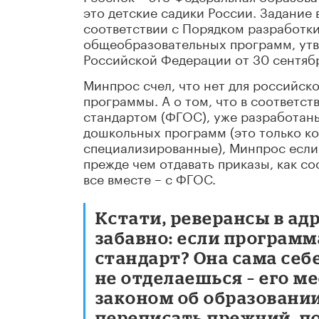
это детские садики России. Задание
соответствии с Порядком разработк
общеобразовательных программ, ут
Российской Федерации от 30 сентябр
Минпрос счел, что нет для российск
программы. А о том, что в соответ
стандартом (ФГОС), уже разработан
дошкольных программ (это только ко
специализированные), Минпрос если 
прежде чем отдавать приказы, как с
все вместе – с ФГОС.
Кстати, реверансы в ад
забавно: если программа
стандарт? Она сама себ
не отделаешься – его 
законом об образовани
переписать прежний, п