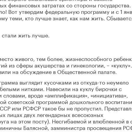
х финансовых затратах со стороны государства.
ыло! Вот утвердим федеральную программу и с 1 ян
му теми, кто лучше знает, как нам жить. Сбываетс
 стали жить лучше.
место живого, тем более, жизнеспособного ребенк
ий из сферы акушерства и гинекологии, – «куклу».
авили на обсуждение в Общественной палате.
грамма выглядит кусочками из откуда-то неумело
белыми нитками. Навесили на куклу бирочки с
 словами, вроде «амплификация», «инициатива»,
иной советской программой дошкольного воспитани
ССР или РСФСР такое бы не пропустил. Представ
ных лицах двух легендарных всесоюзных
уга на этом посту). Несгибаемой и влюбленной в 
зьминичны Балясной, замминистра просвещения РС