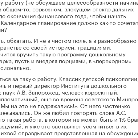
ту работу (не обсуждаем целесообразности начина
 в общем-то, серьезном, влекущем спектр дальних
до окончания финансового года, чтобы начать
 Календарное планирование должно как-то сочета
ии?
 обкатать. И не в чистом поле, а в разнообразно
анстве со своей историей, традициями,
лучится вручить такую программу дошкольному
арка, пусть и внедряя порциями, в «переходном»
ссионально.
ься за такую работу. Классик детской психологии
ель и первый директор Института дошкольного
 наук А.В. Запорожец, человек корректный,
ипломатичный, еще во времена советского Минпр
«Мы на это не подряжались!». От него частенько
шевывались. Он же любил повторять слова А.С.
то такая работа, в которой не может быть и 1% бра
здумий, и уже это заставляет усомниться в их
лихвой оправдывает представленная на обсуждени