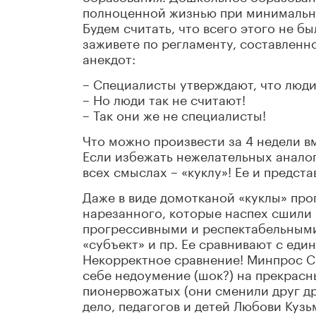
полноценной жизнью при минимальны
Будем считать, что всего этого не б
заживете по регламенту, составленно
анекдот:
– Специалисты утверждают, что люди
– Но люди так не считают!
– Так они же не специалисты!
Что можно произвести за 4 недели в
Если избежать нежелательных аналог
всех смыслах – «куклу»! Ее и предст
Даже в виде домотканой «куклы» про
нарезанного, которые наспех сшили 
прогрессивными и респектабельными
«субъект» и пр. Ее сравнивают с ед
Некорректное сравнение! Минпрос С
себе недоумение (шок?) на прекрас
пионервожатых (они сменили друг др
дело, педагогов и детей Любови Ку