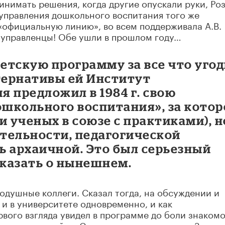
инимать решения, когда другие опускали руки, Ро
управления дошкольного воспитания того же
 «официальную линию», во всем поддерживала А.В.
и управленцы! Обе ушли в прошлом году…
етскую программу за все что уго
ьтернативы ей Институт
 предложил в 1984 г. свою
школьного воспитания», за котор
и ученых в союзе с практиками), н
ательности, педагогической
ть архаичной. Это был серьезный
сказать о нынешнем.
кодушные коллеги. Сказал тогда, на обсуждении и
 и в университете одновременно, и как
рвого взгляда увидел в программе до боли знакомо
ами скаченный из Сети в ситуации аврала. «Завтра