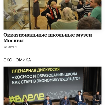
​Окказиональные школьные музеи
Москвы
26 ИЮНЯ
ЭКОНОМИКА