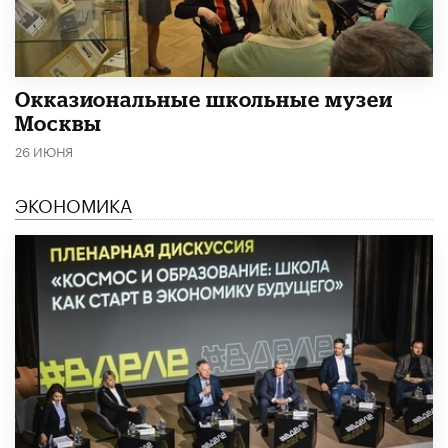
​Окказиональные школьные музеи
Москвы
26 ИЮНЯ
ЭКОНОМИКА