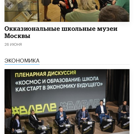
​Окказиональные школьные музеи
Москвы
26 ИЮНЯ
ЭКОНОМИКА