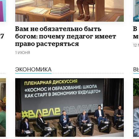
​Вам не обязательно быть
В
27
богом: почему педагог имеет
м
право растеряться
12
1 ИЮНЯ
ЭКОНОМИКА
В