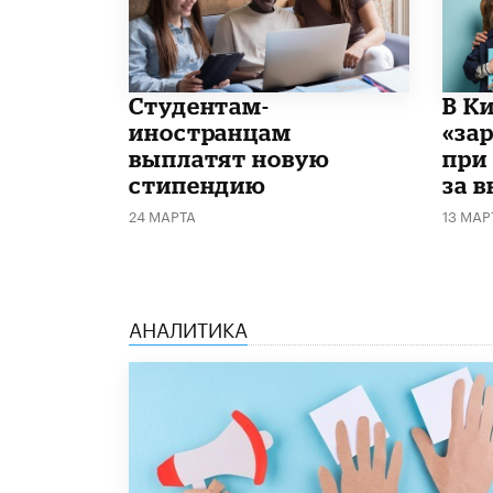
Студентам-
В К
иностранцам
«за
выплатят новую
при
стипендию
за 
24 МАРТА
13 МАР
АНАЛИТИКА