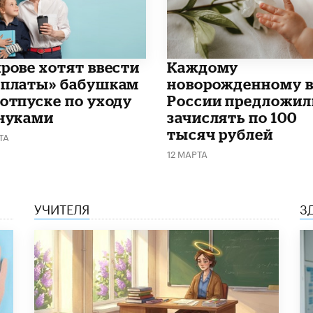
ирове хотят ввести
Каждому
рплаты» бабушкам
новорожденному 
 отпуске по уходу
России предложил
внуками
зачислять по 100
тысяч рублей
ТА
12 МАРТА
УЧИТЕЛЯ
З