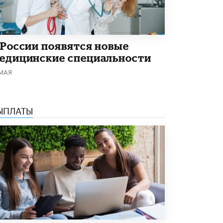
Академик РАН предупредил, что
ChatGPT отучит школьников думать
1 ИЮНЯ /
ШКОЛЬНИКИ
 России появятся новые
едицинские специальности
 МАЯ
ЫПЛАТЫ