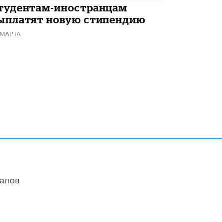
тудентам-иностранцам
ыплатят новую стипендию
 МАРТА
алов