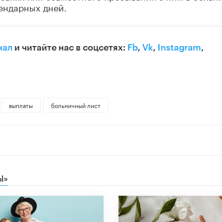
лендарных дней.
нал
и читайте нас в соцсетях:
Fb
,
Vk
,
Instagram
,
выплаты
больничный лист
Ы»