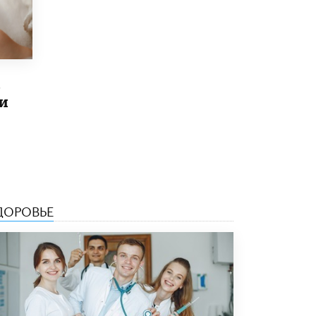
5 ИЮНЯ /
ЧТО ПРОИСХОДИТ?
«Евгений Онегин» станет обязательным
для повторения в 10–11-х классах
4 ИЮНЯ /
КАЧЕСТВО ОБРАЗОВАНИЯ
в
В Общественной палате предложили
и
шить школьную форму с учетом
национальных традиций регионов
4 ИЮНЯ /
ШКОЛЬНИКИ
В Госдуме предложили ввести онлайн-
формат для апелляций ЕГЭ
3 ИЮНЯ /
ЕГЭ И ОГЭ
ДОРОВЬЕ
​Яндекс выпустил бесплатный курс по
защите от ИИ-мошенничества
2 ИЮНЯ /
BIG DATA
В России начнут применять новые
подходы к разрешению конфликтов в
школах
2 ИЮНЯ /
ПОДРОСТКИ