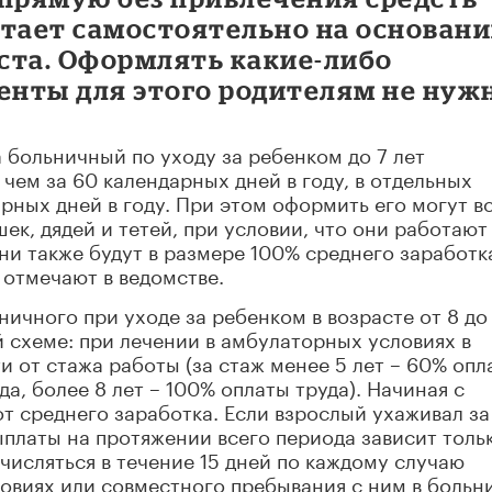
итает самостоятельно на основан
ста. Оформлять какие-либо
нты для этого родителям не нужн
 больничный по уходу за ребенком до 7 лет
чем за 60 календарных дней в году, в отдельных
арных дней в году. При этом оформить его могут в
ек, дядей и тетей, при условии, что они работают
ни также будут в размере 100% среднего заработк
 отмечают в ведомстве.
ничного при уходе за ребенком в возрасте от 8 до
й схеме: при лечении в амбулаторных условиях в
и от стажа работы (за стаж менее 5 лет – 60% опл
уда, более 8 лет – 100% оплаты труда). Начиная с
от среднего заработка. Если взрослый ухаживал за
ыплаты на протяжении всего периода зависит толь
числяться в течение 15 дней по каждому случаю
овиях или совместного пребывания с ним в больни