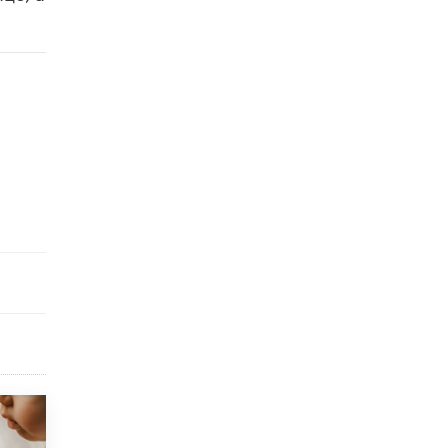
Рособрнадзор ответил на жалобы
школьников на ошибки в ЕГЭ по
русскому
8 ИЮНЯ /
ЕГЭ И ОГЭ
Школа «СКОЛКА» и Госкорпорация
«Росатом» подписали соглашение о
сотрудничестве
8 ИЮНЯ /
ОБРАЗОВАТЕЛЬНАЯ ПОЛИТИКА
Депутаты призвали не отклонять
дипломы только из-за не пройденного
антиплагиата
5 ИЮНЯ /
ЧТО ПРОИСХОДИТ?
Минпросвещения просят добавить в
школьные учебники примеры женщин-
инженеров
5 ИЮНЯ /
УЧЕБНИКИ
Уличенный в списывании школьник
вернул себе призовое место на
олимпиаде через суд