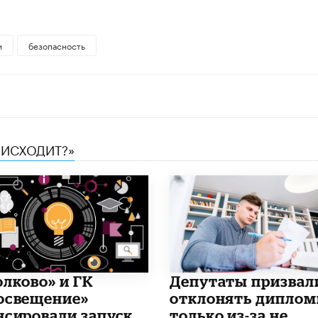
и
безопасность
ОИСХОДИТ?»
олково» и ГК
Депутаты призвал
освещение»
отклонять дипло
нсировали запуск
только из-за не