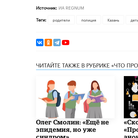
Источник:
ИА REGNUM
Теги:
родители
полиция
Казань
дет
ЧИТАЙТЕ ТАКЖЕ В РУБРИКЕ «ЧТО ПР
​Олег Смолин: «Ещё не
«Ск
эпидемия, но уже
«Пр
синдром»
ано