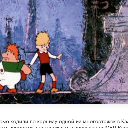
ые ходили по карнизу одной из многоэтажек в Ка
етственности, подтвержают в управлении МВД Рос