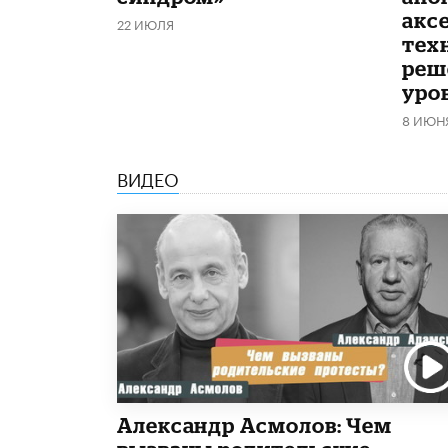
акс
22 ИЮЛЯ
тех
реш
уро
8 ИЮН
ВИДЕО
Александр Асмолов: Чем