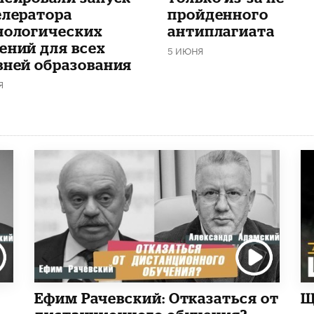
елератора
пройденного
нологических
антиплагиата
ений для всех
5 ИЮНЯ
вней образования
Я
Ефим Рачевский: Отказаться от
Щ