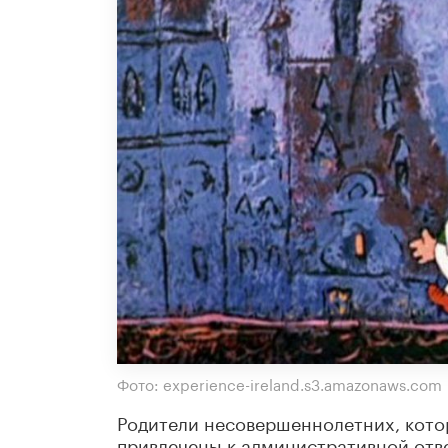
Фото: experience-ireland.s3.amazonaws.com
Родители несовершеннолетних, котор
привлечены к административной отв