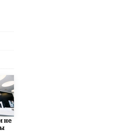
открыли в этом учебном году в Москве
10 ИЮНЯ /
ГОРОДСКОЕ ОБРАЗОВАНИЕ
Госдума приняла закон о детских SIM-
картах
10 ИЮНЯ /
ДЕТИ
Глава СПЧ предложил вернуть в школы
устные переходные экзамены
9 ИЮНЯ /
КАЧЕСТВО ОБРАЗОВАНИЯ
​Объединяя дошкольный мир
8 ИЮНЯ /
АНОНС
«Сколково» и ГК «Просвещение»
анонсировали запуск акселератора
технологических решений для всех
уровней образования
8 ИЮНЯ /
ЧТО ПРОИСХОДИТ?
и не
Рособрнадзор ответил на жалобы
школьников на ошибки в ЕГЭ по
мы
русскому