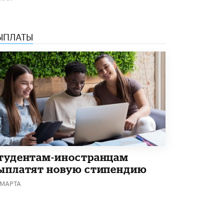
В Минобрнауки рассказали о новых
правилах приема в аспирантуру
1 ИЮНЯ /
КАЧЕСТВО ОБРАЗОВАНИЯ
ЫПЛАТЫ
тудентам-иностранцам
ыплатят новую стипендию
 МАРТА