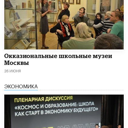
​Окказиональные школьные музеи
Москвы
26 ИЮНЯ
ЭКОНОМИКА