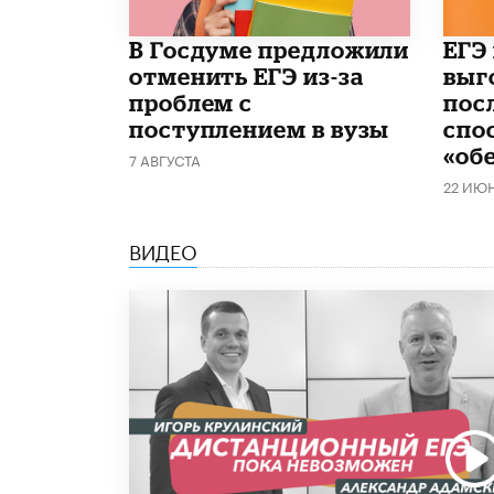
В Госдуме предложили
​ЕГЭ
отменить ЕГЭ из-за
выг
проблем с
пос
поступлением в вузы
спо
«об
7 АВГУСТА
22 ИЮ
ВИДЕО