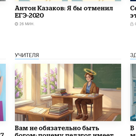
Антон Казаков: Я бы отменил
С
ЕГЭ-2020
э
26 МИН.
УЧИТЕЛЯ
З
​Вам не обязательно быть
В
27
богом: почему педагог имеет
м