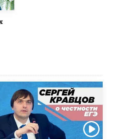
Рособрнадзор ответил на жалобы
школьников на ошибки в ЕГЭ по
русскому
х
8 ИЮНЯ /
ЕГЭ И ОГЭ
Школа «СКОЛКА» и Госкорпорация
«Росатом» подписали соглашение о
сотрудничестве
8 ИЮНЯ /
ОБРАЗОВАТЕЛЬНАЯ ПОЛИТИКА
Депутаты призвали не отклонять
дипломы только из-за не пройденного
антиплагиата
5 ИЮНЯ /
ЧТО ПРОИСХОДИТ?
Минпросвещения просят добавить в
школьные учебники примеры женщин-
инженеров
5 ИЮНЯ /
УЧЕБНИКИ
Уличенный в списывании школьник
вернул себе призовое место на
олимпиаде через суд