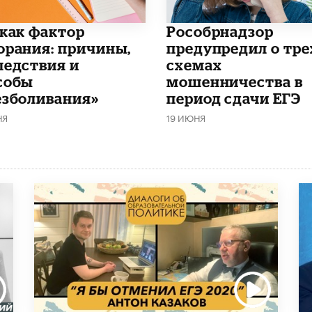
 как фактор
Рособрнадзор
орания: причины,
предупредил о тре
ледствия и
схемах
собы
мошенничества в
езболивания»
период сдачи ЕГЭ
НЯ
19 ИЮНЯ