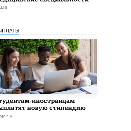
Академик РАН предупредил, что
 МАЯ
ChatGPT отучит школьников думать
1 ИЮНЯ /
ШКОЛЬНИКИ
ЫПЛАТЫ
тудентам-иностранцам
ыплатят новую стипендию
 МАРТА