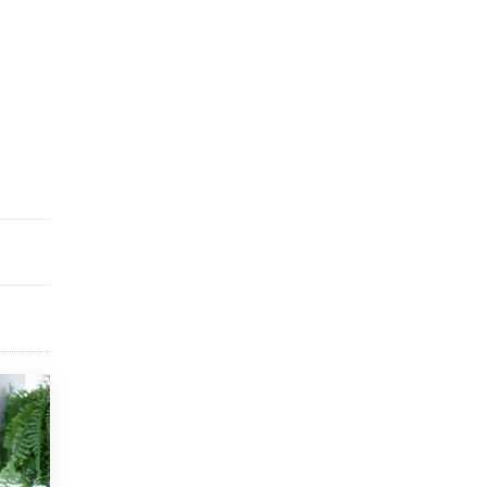
исторические объекты
11 ИЮНЯ /
ГОРОДСКОЕ ОБРАЗОВАНИЕ
​Почти 50 новых объектов образования
открыли в этом учебном году в Москве
10 ИЮНЯ /
ГОРОДСКОЕ ОБРАЗОВАНИЕ
Госдума приняла закон о детских SIM-
картах
10 ИЮНЯ /
ДЕТИ
Глава СПЧ предложил вернуть в школы
устные переходные экзамены
9 ИЮНЯ /
КАЧЕСТВО ОБРАЗОВАНИЯ
​Объединяя дошкольный мир
8 ИЮНЯ /
АНОНС
«Сколково» и ГК «Просвещение»
анонсировали запуск акселератора
технологических решений для всех
уровней образования
8 ИЮНЯ /
ЧТО ПРОИСХОДИТ?