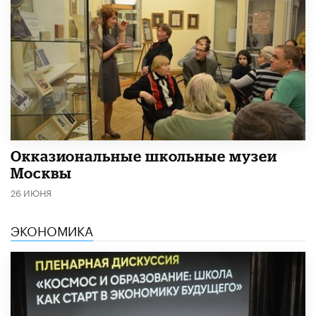
​Окказиональные школьные музеи
Москвы
26 ИЮНЯ
ЭКОНОМИКА