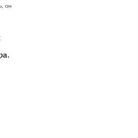
ь, он
Академик РАН предупредил, что
ChatGPT отучит школьников думать
1 ИЮНЯ /
ШКОЛЬНИКИ
и
ра.