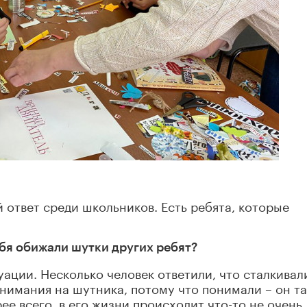
 ответ среди школьников. Есть ребята, которые
ебя обижали шутки других ребят?
туации. Несколько человек ответили, что сталкивал
нимания на шутника, потому что понимали – он та
е всего, в его жизни происходит что-то не очень