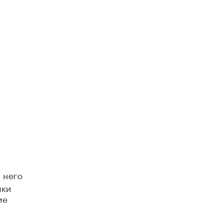
у него
ики
ие