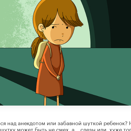
ся над анекдотом или забавной шуткой ребенок? 
шутку может быть не смех, а… слезы или, хуже тог