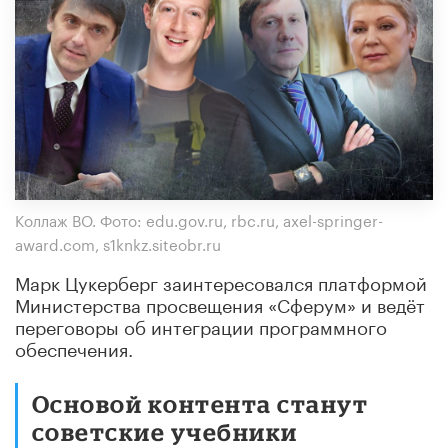
Коллаж ВО. Фото: edu.gov.ru, rbc.ru, axel-springer-
award.com, s1knkz.siteobr.ru
Марк Цукерберг заинтересовался платформой
Министерства просвещения «Сферум» и ведёт
переговоры об интеграции программного
обеспечения.
Основой контента станут
советские учебники