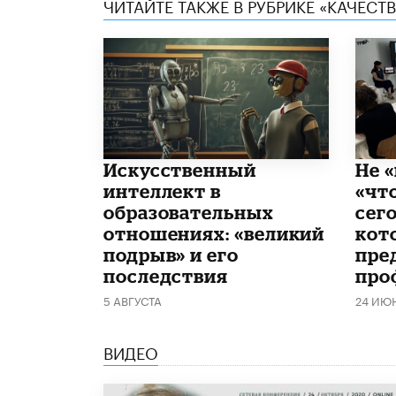
ЧИТАЙТЕ ТАКЖЕ В РУБРИКЕ «КАЧЕС
​Искусственный
Не «
интеллект в
«чт
образовательных
сего
отношениях: «великий
кот
подрыв» и его
пре
последствия
про
5 АВГУСТА
24 ИЮ
ВИДЕО