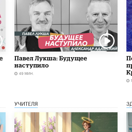
е
Павел Лукша: Будущее
П
наступило
п
К
49 МИН.
УЧИТЕЛЯ
З