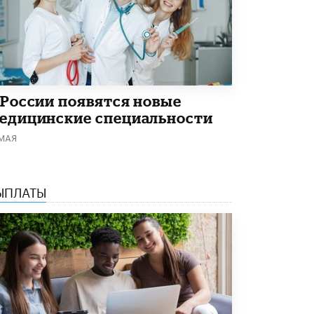
Академик РАН предупредил, что
ChatGPT отучит школьников думать
1 ИЮНЯ /
ШКОЛЬНИКИ
 России появятся новые
едицинские специальности
 МАЯ
ЫПЛАТЫ