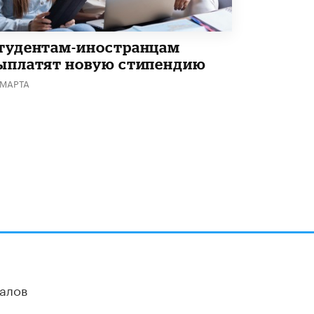
тудентам-иностранцам
ыплатят новую стипендию
 МАРТА
алов