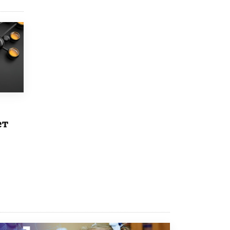
Рособрнадзор ответил на жалобы
школьников на ошибки в ЕГЭ по
русскому
8 ИЮНЯ /
ЕГЭ И ОГЭ
Школа «СКОЛКА» и Госкорпорация
«Росатом» подписали соглашение о
сотрудничестве
8 ИЮНЯ /
ОБРАЗОВАТЕЛЬНАЯ ПОЛИТИКА
Депутаты призвали не отклонять
дипломы только из-за не пройденного
ет
антиплагиата
5 ИЮНЯ /
ЧТО ПРОИСХОДИТ?
Минпросвещения просят добавить в
школьные учебники примеры женщин-
инженеров
5 ИЮНЯ /
УЧЕБНИКИ
Уличенный в списывании школьник
вернул себе призовое место на
олимпиаде через суд