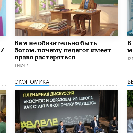
​Вам не обязательно быть
В
27
богом: почему педагог имеет
м
право растеряться
12
1 ИЮНЯ
ЭКОНОМИКА
В