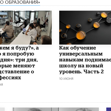
ТВО ОБРАЗОВАНИЯ»
кем я буду?», а
​Как обучение
о я попробую
универсальным
дня»: три дня,
навыкам поднима
орые меняют
школу на новый
дставление о
уровень. Часть 2
фессиях
10 ИЮНЯ
НЯ