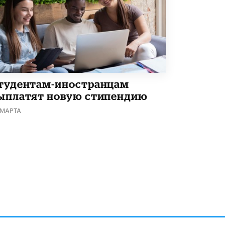
В Минобрнауки рассказали о новых
правилах приема в аспирантуру
1 ИЮНЯ /
КАЧЕСТВО ОБРАЗОВАНИЯ
тудентам-иностранцам
ыплатят новую стипендию
 МАРТА