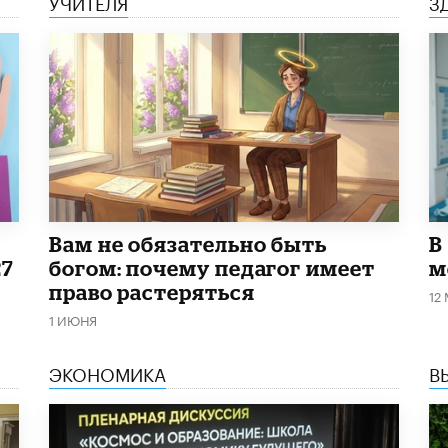
УЧИТЕЛЯ
З
​Вам не обязательно быть
В
27
богом: почему педагог имеет
м
право растеряться
12
1 ИЮНЯ
ЭКОНОМИКА
В