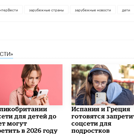
нтерВести
зарубежные страны
зарубежные новости
дети
ЕСТИ»
еликобритании
Испания и Греция
сети для детей до
готовятся запрети
ет могут
соцсети для
етить в 2026 году
подростков