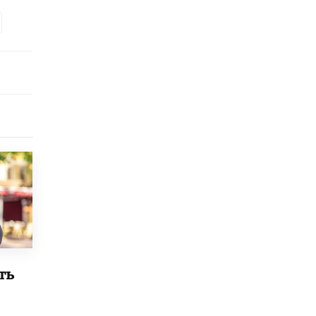
открыли в этом учебном году в Москве
10 ИЮНЯ /
ГОРОДСКОЕ ОБРАЗОВАНИЕ
Госдума приняла закон о детских SIM-
картах
10 ИЮНЯ /
ДЕТИ
Глава СПЧ предложил вернуть в школы
устные переходные экзамены
9 ИЮНЯ /
КАЧЕСТВО ОБРАЗОВАНИЯ
​Объединяя дошкольный мир
8 ИЮНЯ /
АНОНС
«Сколково» и ГК «Просвещение»
анонсировали запуск акселератора
технологических решений для всех
уровней образования
8 ИЮНЯ /
ЧТО ПРОИСХОДИТ?
ть
Рособрнадзор ответил на жалобы
школьников на ошибки в ЕГЭ по
русскому