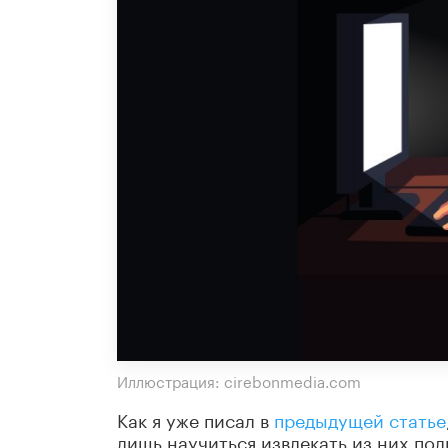
Иллюстрация: cirebonmedia.com
Как я уже писал в
предыдущей статье
лишь научиться извлекать из них пол