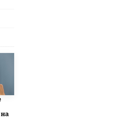
В Минобрнауки рассказали о новых
правилах приема в аспирантуру
1 ИЮНЯ /
КАЧЕСТВО ОБРАЗОВАНИЯ
е
 на