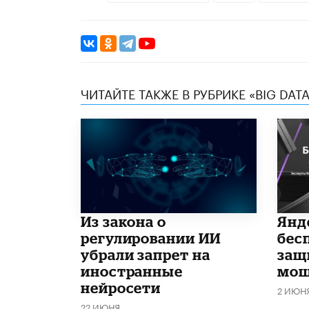
ЧИТАЙТЕ ТАКЖЕ В РУБРИКЕ «BIG DATA
Из закона о
​Ян
регулировании ИИ
бес
убрали запрет на
защ
иностранные
мош
нейросети
2 ИЮН
22 ИЮНЯ