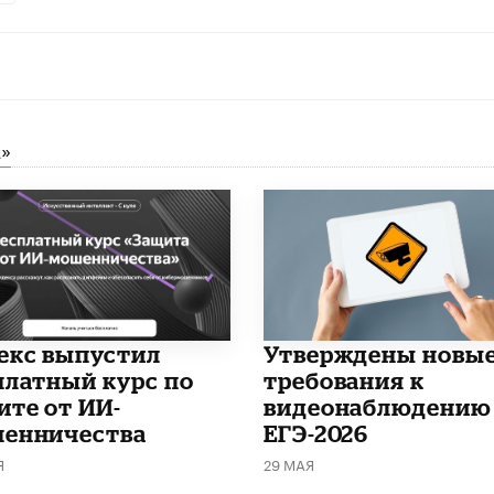
»
декс выпустил
Утверждены новы
платный курс по
требования к
ите от ИИ-
видеонаблюдению
енничества
ЕГЭ-2026
Я
29 МАЯ