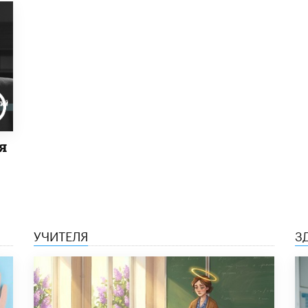
я
УЧИТЕЛЯ
З