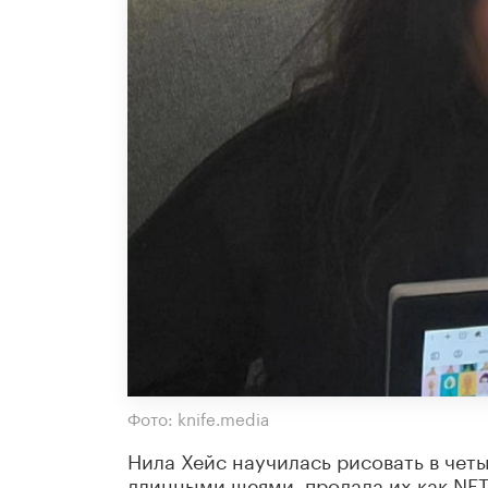
Фото: knife.media
Нила Хейс научилась рисовать в четы
длинными шеями, продала их как NFT 