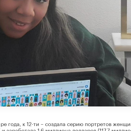
ре года, к 12-ти – создала серию портретов женщи
и заработала 1,6 миллиона долларов (117,7 милли