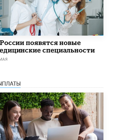
Академик РАН предупредил, что
ChatGPT отучит школьников думать
1 ИЮНЯ /
ШКОЛЬНИКИ
 России появятся новые
едицинские специальности
 МАЯ
ЫПЛАТЫ