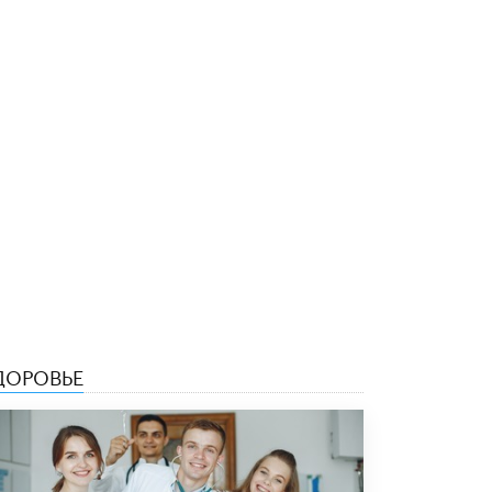
5 ИЮНЯ /
ЧТО ПРОИСХОДИТ?
«Евгений Онегин» станет обязательным
для повторения в 10–11-х классах
4 ИЮНЯ /
КАЧЕСТВО ОБРАЗОВАНИЯ
В Общественной палате предложили
шить школьную форму с учетом
национальных традиций регионов
4 ИЮНЯ /
ШКОЛЬНИКИ
В Госдуме предложили ввести онлайн-
формат для апелляций ЕГЭ
3 ИЮНЯ /
ЕГЭ И ОГЭ
​Яндекс выпустил бесплатный курс по
защите от ИИ-мошенничества
2 ИЮНЯ /
BIG DATA
ДОРОВЬЕ
В России начнут применять новые
подходы к разрешению конфликтов в
школах
2 ИЮНЯ /
ПОДРОСТКИ