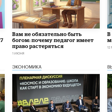
​Вам не обязательно быть
В
27
богом: почему педагог имеет
м
право растеряться
12
1 ИЮНЯ
ЭКОНОМИКА
В