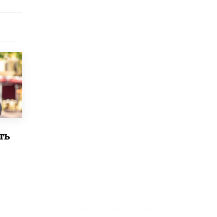
Рособрнадзор ответил на жалобы
школьников на ошибки в ЕГЭ по
русскому
8 ИЮНЯ /
ЕГЭ И ОГЭ
Школа «СКОЛКА» и Госкорпорация
«Росатом» подписали соглашение о
сотрудничестве
8 ИЮНЯ /
ОБРАЗОВАТЕЛЬНАЯ ПОЛИТИКА
Депутаты призвали не отклонять
дипломы только из-за не пройденного
антиплагиата
5 ИЮНЯ /
ЧТО ПРОИСХОДИТ?
ть
Минпросвещения просят добавить в
школьные учебники примеры женщин-
инженеров
5 ИЮНЯ /
УЧЕБНИКИ
Уличенный в списывании школьник
вернул себе призовое место на
олимпиаде через суд