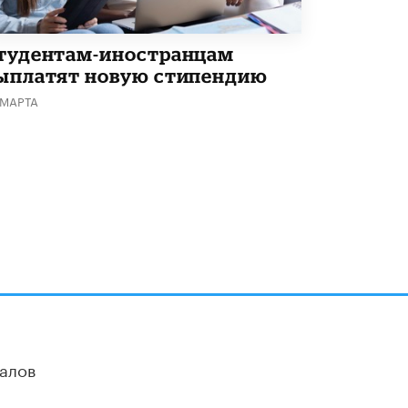
тудентам-иностранцам
ыплатят новую стипендию
 МАРТА
алов