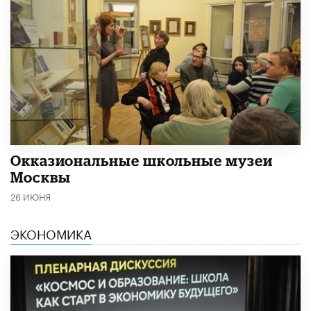
​Окказиональные школьные музеи
Москвы
26 ИЮНЯ
ЭКОНОМИКА