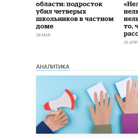
области: подросток
«Не
убил четверых
нел
школьников в частном
нель
доме
то, 
рас
28 МАЯ
25 АПР
АНАЛИТИКА