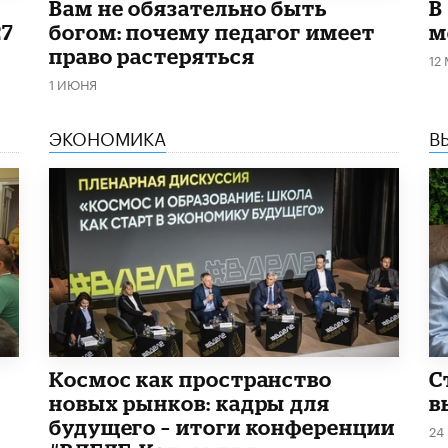
​Вам не обязательно быть
В
27
богом: почему педагог имеет
м
право растеряться
12
1 ИЮНЯ
ЭКОНОМИКА
В
Космос как пространство
С
новых рынков: кадры для
в
будущего – итоги конференции
24