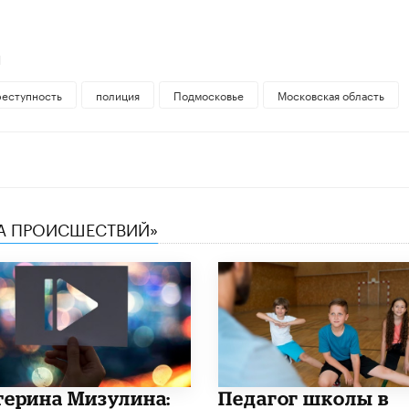
Й
реступность
полиция
Подмосковье
Московская область
КА ПРОИСШЕСТВИЙ»
терина Мизулина:
Педагог школы в