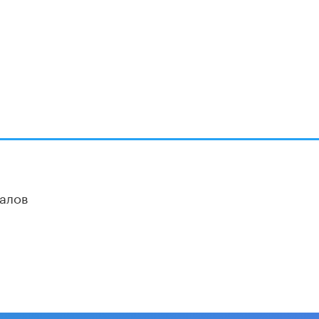
Академик РАН предупредил, что
ChatGPT отучит школьников думать
1 ИЮНЯ /
ШКОЛЬНИКИ
алов