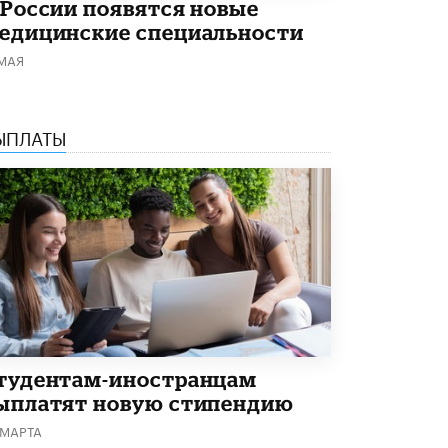
 России появятся новые
5 ИЮНЯ /
ЧТО ПРОИСХОДИТ?
едицинские специальности
«Евгений Онегин» станет обязательным
 МАЯ
для повторения в 10–11-х классах
4 ИЮНЯ /
КАЧЕСТВО ОБРАЗОВАНИЯ
В Общественной палате предложили
ЫПЛАТЫ
шить школьную форму с учетом
национальных традиций регионов
4 ИЮНЯ /
ШКОЛЬНИКИ
В Госдуме предложили ввести онлайн-
формат для апелляций ЕГЭ
3 ИЮНЯ /
ЕГЭ И ОГЭ
​Яндекс выпустил бесплатный курс по
защите от ИИ-мошенничества
2 ИЮНЯ /
BIG DATA
В России начнут применять новые
тудентам-иностранцам
подходы к разрешению конфликтов в
ыплатят новую стипендию
школах
2 ИЮНЯ /
ПОДРОСТКИ
 МАРТА