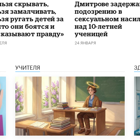
льзя скрывать,
Дмитрове задержа
ьзя замалчивать,
подозрению в
зя ругать детей за
сексуальном наси
что они боятся и
над 10-летней
сказывают правду»
ученицей
ЕЛЯ
24 ЯНВАРЯ
УЧИТЕЛЯ
З