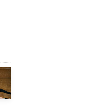
исторические объекты
11 ИЮНЯ /
ГОРОДСКОЕ ОБРАЗОВАНИЕ
​Почти 50 новых объектов образования
открыли в этом учебном году в Москве
10 ИЮНЯ /
ГОРОДСКОЕ ОБРАЗОВАНИЕ
Госдума приняла закон о детских SIM-
картах
10 ИЮНЯ /
ДЕТИ
Глава СПЧ предложил вернуть в школы
устные переходные экзамены
9 ИЮНЯ /
КАЧЕСТВО ОБРАЗОВАНИЯ
​Объединяя дошкольный мир
8 ИЮНЯ /
АНОНС
«Сколково» и ГК «Просвещение»
анонсировали запуск акселератора
технологических решений для всех
уровней образования
8 ИЮНЯ /
ЧТО ПРОИСХОДИТ?