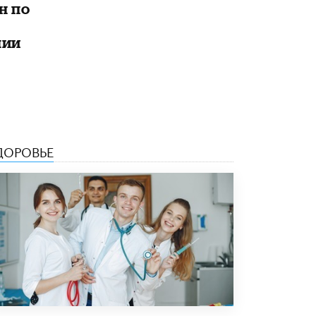
н по
Рособрнадзор ответил на жалобы
школьников на ошибки в ЕГЭ по
лии
русскому
8 ИЮНЯ /
ЕГЭ И ОГЭ
Школа «СКОЛКА» и Госкорпорация
«Росатом» подписали соглашение о
сотрудничестве
8 ИЮНЯ /
ОБРАЗОВАТЕЛЬНАЯ ПОЛИТИКА
ДОРОВЬЕ
Депутаты призвали не отклонять
дипломы только из-за не пройденного
антиплагиата
5 ИЮНЯ /
ЧТО ПРОИСХОДИТ?
Минпросвещения просят добавить в
школьные учебники примеры женщин-
инженеров
5 ИЮНЯ /
УЧЕБНИКИ
Уличенный в списывании школьник
вернул себе призовое место на
олимпиаде через суд