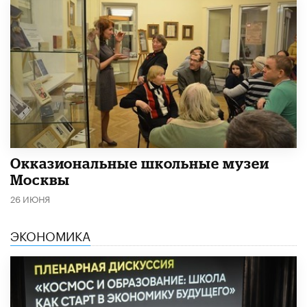
​Окказиональные школьные музеи
Москвы
26 ИЮНЯ
ЭКОНОМИКА