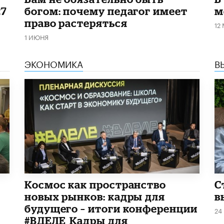
27
богом: почему педагог имеет
м
право растеряться
12
1 ИЮНЯ
ЭКОНОМИКА
В
Космос как пространство
С
новых рынков: кадры для
в
будущего – итоги конференции
24
#ВДЕЛЕ_Кадры для