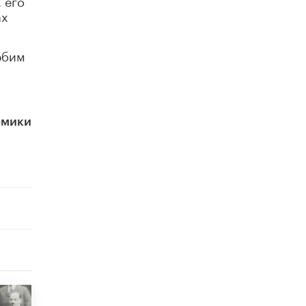
 его
8 ИЮНЯ /
ЕГЭ И ОГЭ
ах
Школа «СКОЛКА» и Госкорпорация
«Росатом» подписали соглашение о
рбим
сотрудничестве
8 ИЮНЯ /
ОБРАЗОВАТЕЛЬНАЯ ПОЛИТИКА
Депутаты призвали не отклонять
дипломы только из-за не пройденного
антиплагиата
омики
5 ИЮНЯ /
ЧТО ПРОИСХОДИТ?
Минпросвещения просят добавить в
школьные учебники примеры женщин-
инженеров
5 ИЮНЯ /
УЧЕБНИКИ
Уличенный в списывании школьник
вернул себе призовое место на
олимпиаде через суд
5 ИЮНЯ /
ЧТО ПРОИСХОДИТ?
«Евгений Онегин» станет обязательным
для повторения в 10–11-х классах