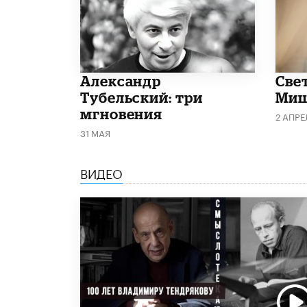
Александр
​Све
Тубельский: три
Миш
мгновения
2 АПРЕ
31 МАЯ
ВИДЕО