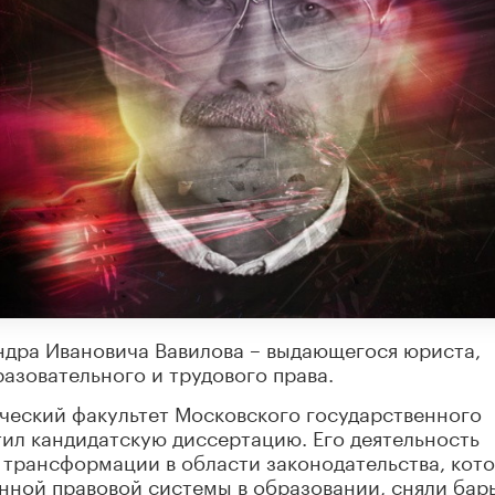
андра Ивановича Вавилова – выдающегося юриста,
азовательного и трудового права.
ческий факультет Московского государственного
ил кандидатскую диссертацию. Его деятельность
 трансформации в области законодательства, кот
нной правовой системы в образовании, сняли бар