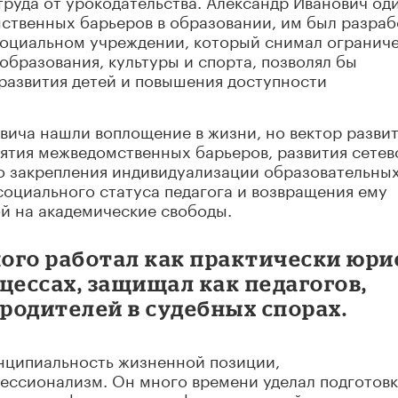
труда от урокодательства. Александр Иванович од
мственных барьеров в образовании, им был разра
социальном учреждении, который снимал огранич
образования, культуры и спорта, позволял бы
развития детей и повышения доступности
вича нашли воплощение в жизни, но вектор разви
нятия межведомственных барьеров, развития сетев
о закрепления индивидуализации образовательны
социального статуса педагога и возвращения ему
ой на академические свободы.
ого работал как практически юри
цессах, защищал как педагогов,
 родителей в судебных спорах.
нципиальность жизненной позиции,
ессионализм. Он много времени уделал подготов