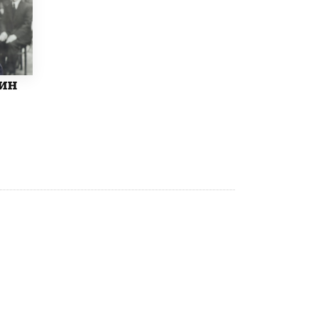
4 ИЮНЯ /
КАЧЕСТВО ОБРАЗОВАНИЯ
В Общественной палате предложили
шить школьную форму с учетом
национальных традиций регионов
4 ИЮНЯ /
ШКОЛЬНИКИ
ин
В Госдуме предложили ввести онлайн-
формат для апелляций ЕГЭ
3 ИЮНЯ /
ЕГЭ И ОГЭ
​Яндекс выпустил бесплатный курс по
защите от ИИ-мошенничества
2 ИЮНЯ /
BIG DATA
В России начнут применять новые
подходы к разрешению конфликтов в
школах
2 ИЮНЯ /
ПОДРОСТКИ
Академик РАН предупредил, что
ChatGPT отучит школьников думать
1 ИЮНЯ /
ШКОЛЬНИКИ