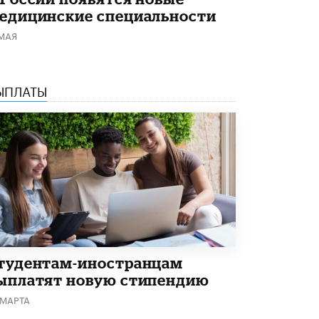
едицинские специальности
 МАЯ
ЫПЛАТЫ
тудентам-иностранцам
ыплатят новую стипендию
 МАРТА