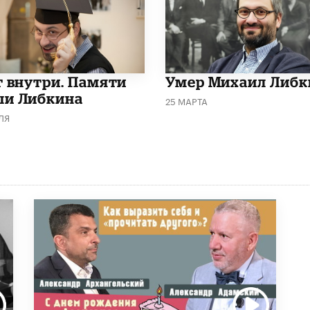
т внутри. Памяти
​Умер Михаил Либк
и Либкина
25 МАРТА
ЛЯ