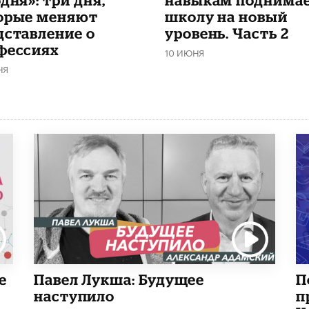
орые меняют
школу на новый
дставление о
уровень. Часть 2
фессиях
10 ИЮНЯ
НЯ
е
Павел Лукша: Будущее
П
наступило
п