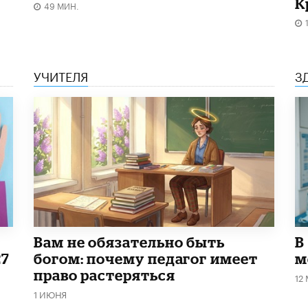
К
49 МИН.
УЧИТЕЛЯ
З
​Вам не обязательно быть
В
27
богом: почему педагог имеет
м
право растеряться
12
1 ИЮНЯ