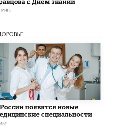
равцова с Днём знаний
В Минобрнауки рассказали о новых
1 МИН.
правилах приема в аспирантуру
1 ИЮНЯ /
КАЧЕСТВО ОБРАЗОВАНИЯ
ДОРОВЬЕ
 России появятся новые
едицинские специальности
 МАЯ