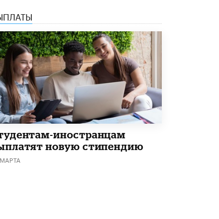
ЫПЛАТЫ
тудентам-иностранцам
ыплатят новую стипендию
 МАРТА