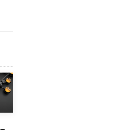
8 ИЮНЯ /
ЕГЭ И ОГЭ
Школа «СКОЛКА» и Госкорпорация
«Росатом» подписали соглашение о
сотрудничестве
8 ИЮНЯ /
ОБРАЗОВАТЕЛЬНАЯ ПОЛИТИКА
Депутаты призвали не отклонять
дипломы только из-за не пройденного
антиплагиата
5 ИЮНЯ /
ЧТО ПРОИСХОДИТ?
Минпросвещения просят добавить в
школьные учебники примеры женщин-
инженеров
5 ИЮНЯ /
УЧЕБНИКИ
Уличенный в списывании школьник
вернул себе призовое место на
олимпиаде через суд
5 ИЮНЯ /
ЧТО ПРОИСХОДИТ?
«Евгений Онегин» станет обязательным
для повторения в 10–11-х классах
ет