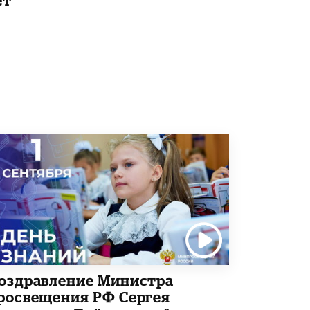
4 ИЮНЯ /
КАЧЕСТВО ОБРАЗОВАНИЯ
В Общественной палате предложили
шить школьную форму с учетом
национальных традиций регионов
4 ИЮНЯ /
ШКОЛЬНИКИ
В Госдуме предложили ввести онлайн-
формат для апелляций ЕГЭ
3 ИЮНЯ /
ЕГЭ И ОГЭ
​Яндекс выпустил бесплатный курс по
защите от ИИ-мошенничества
2 ИЮНЯ /
BIG DATA
В России начнут применять новые
подходы к разрешению конфликтов в
школах
2 ИЮНЯ /
ПОДРОСТКИ
Академик РАН предупредил, что
оздравление Министра
ChatGPT отучит школьников думать
1 ИЮНЯ /
ШКОЛЬНИКИ
росвещения РФ Сергея