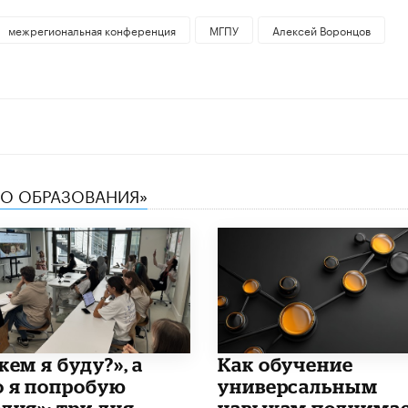
межрегиональная конференция
МГПУ
Алексей Воронцов
ТВО ОБРАЗОВАНИЯ»
кем я буду?», а
​Как обучение
о я попробую
универсальным
дня»: три дня,
навыкам поднима