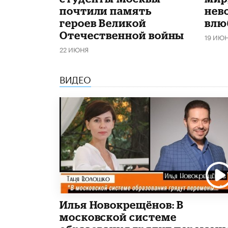
почтили память
нев
героев Великой
влю
Отечественной войны
19 ИЮ
22 ИЮНЯ
ВИДЕО
Илья Новокрещёнов: В
московской системе