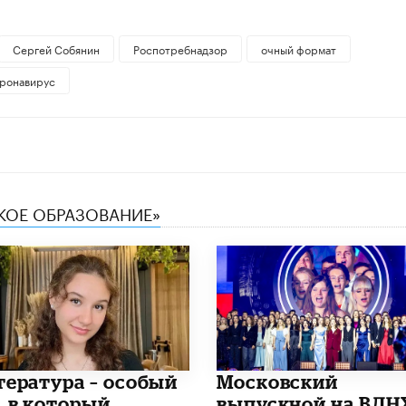
Сергей Собянин
Роспотребнадзор
очный формат
ронавирус
СКОЕ ОБРАЗОВАНИЕ»
итература – особый
Московский
, в который
выпускной на ВДН