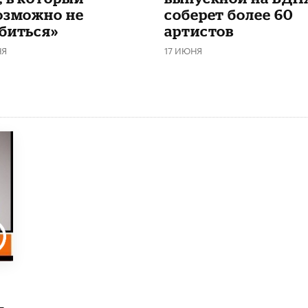
озможно не
соберет более 60
биться»
артистов
НЯ
17 ИЮНЯ