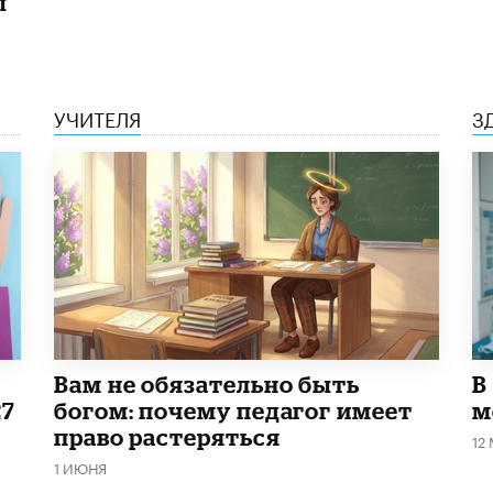
ы
УЧИТЕЛЯ
З
​Вам не обязательно быть
В
27
богом: почему педагог имеет
м
право растеряться
12
1 ИЮНЯ