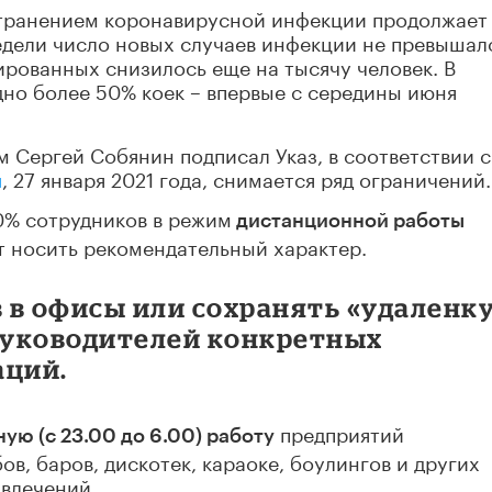
странением коронавирусной инфекции продолжает
едели число новых случаев инфекции не превышал
ированных снизилось еще на тысячу человек. В
но более 50% коек – впервые с середины июня
им Сергей Собянин подписал Указ, в соответствии с
я
, 27 января 2021 года, снимается ряд ограничений.
30% сотрудников в режим
дистан­ционной работы
т носить рекоменда­тельный характер.
 в офисы или сохранять «удаленк
 руководителей конкретных
аций.
предприятий
ную (с 23.00 до 6.00) работу
в, баров, дискотек, караоке, боулингов и других
звлечений.