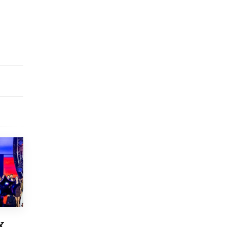
8 ИЮНЯ /
ЕГЭ И ОГЭ
Школа «СКОЛКА» и Госкорпорация
«Росатом» подписали соглашение о
сотрудничестве
8 ИЮНЯ /
ОБРАЗОВАТЕЛЬНАЯ ПОЛИТИКА
Депутаты призвали не отклонять
дипломы только из-за не пройденного
антиплагиата
5 ИЮНЯ /
ЧТО ПРОИСХОДИТ?
Минпросвещения просят добавить в
школьные учебники примеры женщин-
инженеров
5 ИЮНЯ /
УЧЕБНИКИ
Уличенный в списывании школьник
вернул себе призовое место на
олимпиаде через суд
5 ИЮНЯ /
ЧТО ПРОИСХОДИТ?
«Евгений Онегин» станет обязательным
для повторения в 10–11-х классах
Х