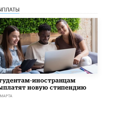
ЫПЛАТЫ
тудентам-иностранцам
ыплатят новую стипендию
 МАРТА