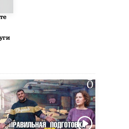
8 ИЮНЯ /
ОБРАЗОВАТЕЛЬНАЯ ПОЛИТИКА
Депутаты призвали не отклонять
те
дипломы только из-за не пройденного
антиплагиата
5 ИЮНЯ /
ЧТО ПРОИСХОДИТ?
уги
Минпросвещения просят добавить в
школьные учебники примеры женщин-
инженеров
5 ИЮНЯ /
УЧЕБНИКИ
Уличенный в списывании школьник
вернул себе призовое место на
олимпиаде через суд
5 ИЮНЯ /
ЧТО ПРОИСХОДИТ?
«Евгений Онегин» станет обязательным
для повторения в 10–11-х классах
4 ИЮНЯ /
КАЧЕСТВО ОБРАЗОВАНИЯ
В Общественной палате предложили
шить школьную форму с учетом
национальных традиций регионов