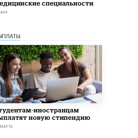
Кто будет оценивать поведение
едицинские специальности
школьников
 МАЯ
29 МАЯ /
ШКОЛЬНИКИ
ЫПЛАТЫ
тудентам-иностранцам
ыплатят новую стипендию
 МАРТА