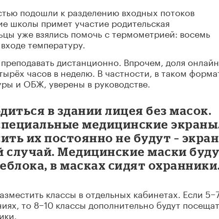
стью подошли к разделению входных потоков
ние школы примет участие родительская
ьцы уже взялись помочь с термометрией: восемь
 входе температуру.
 преподавать дистанционно. Впрочем, доля онлайн
тырёх часов в неделю. В частности, в таком форма
ры и ОБЖ, уверены в руководстве.
иться в здании лицея без масок.
специальные медицинские экраны
ить их постоянно не будут – экра
й случай. Медицинские маски буд
блока, в масках сидят охранники
азместить классы в отдельных кабинетах. Если 5−
ниях, то 8−10 классы дополнительно будут посеща
ики.