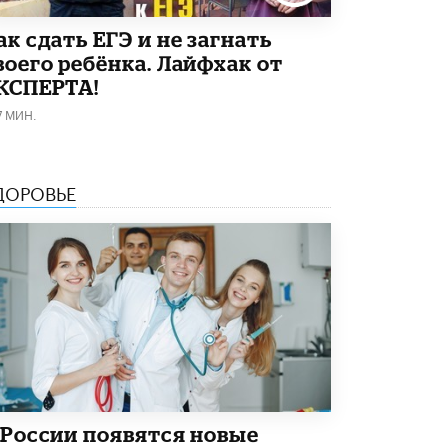
4 ИЮНЯ /
ШКОЛЬНИКИ
Как сдать ЕГЭ и не загнать
В Госдуме предложили ввести онлайн-
воего ребёнка. Лайфхак от
формат для апелляций ЕГЭ
3 ИЮНЯ /
ЕГЭ И ОГЭ
КСПЕРТА!
7 МИН.
​Яндекс выпустил бесплатный курс по
защите от ИИ-мошенничества
2 ИЮНЯ /
BIG DATA
ДОРОВЬЕ
В России начнут применять новые
подходы к разрешению конфликтов в
школах
2 ИЮНЯ /
ПОДРОСТКИ
Академик РАН предупредил, что
ChatGPT отучит школьников думать
1 ИЮНЯ /
ШКОЛЬНИКИ
В Минобрнауки рассказали о новых
правилах приема в аспирантуру
1 ИЮНЯ /
КАЧЕСТВО ОБРАЗОВАНИЯ
 России появятся новые