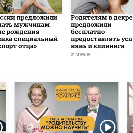
оссии предложили
Родителям в декре
чать мужчинам
предложили
ле рождения
бесплатно
енка специальный
предоставлять усл
спорт отца»
нянь и клининга
21 АПРЕЛЯ