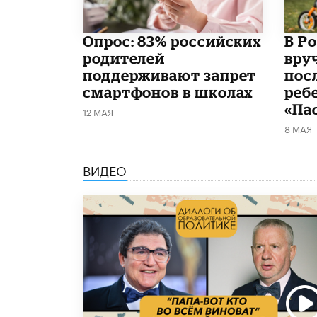
Опрос: 83% российских
В Р
родителей
вру
поддерживают запрет
пос
смартфонов в школах
реб
«Па
12 МАЯ
8 МАЯ
ВИДЕО