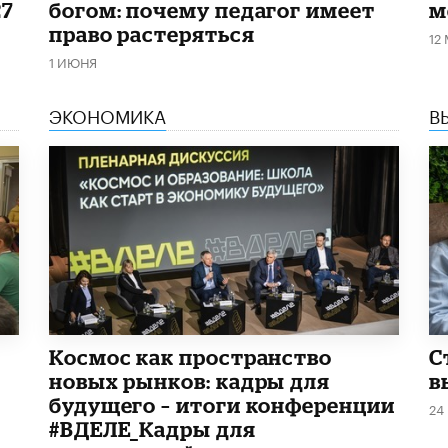
27
богом: почему педагог имеет
м
право растеряться
12
1 ИЮНЯ
ЭКОНОМИКА
В
Космос как пространство
С
новых рынков: кадры для
в
будущего – итоги конференции
24
#ВДЕЛЕ_Кадры для