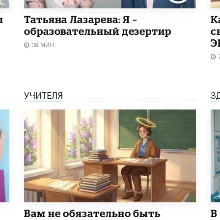
ы
Татьяна Лазарева: Я –
​
образовательный дезертир
с
Э
39 МИН.
УЧИТЕЛЯ
З
​Вам не обязательно быть
В