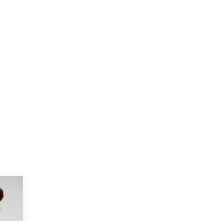
10 ИЮНЯ /
ДЕТИ
Глава СПЧ предложил вернуть в школы
устные переходные экзамены
9 ИЮНЯ /
КАЧЕСТВО ОБРАЗОВАНИЯ
​Объединяя дошкольный мир
8 ИЮНЯ /
АНОНС
«Сколково» и ГК «Просвещение»
анонсировали запуск акселератора
технологических решений для всех
уровней образования
8 ИЮНЯ /
ЧТО ПРОИСХОДИТ?
Рособрнадзор ответил на жалобы
школьников на ошибки в ЕГЭ по
русскому
8 ИЮНЯ /
ЕГЭ И ОГЭ
Школа «СКОЛКА» и Госкорпорация
«Росатом» подписали соглашение о
сотрудничестве