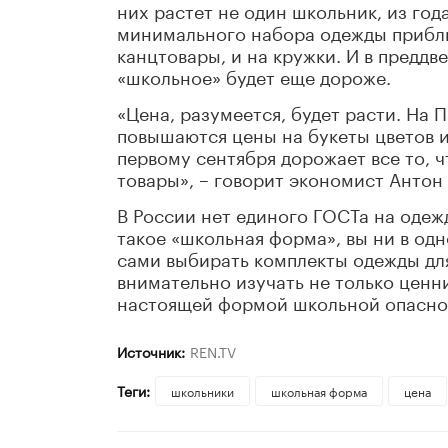
них растет не один школьник, из год
минимального набора одежды приближ
канцтовары, и на кружки. И в преддв
«школьное» будет еще дороже.
«Цена, разумеется, будет расти. На 
повышаются цены на букеты цветов и 
первому сентября дорожает все то, ч
товары», – говорит экономист Антон
В России нет единого ГОСТа на одежд
такое «школьная форма», вы ни в од
сами выбирать комплекты одежды для
внимательно изучать не только ценни
настоящей формой школьной опасно
Источник:
REN.TV
Теги:
школьники
школьная форма
цена