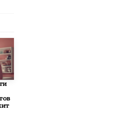
В Минобрнауки рассказали о новых
правилах приема в аспирантуру
1 ИЮНЯ /
КАЧЕСТВО ОБРАЗОВАНИЯ
ти
тов
жит