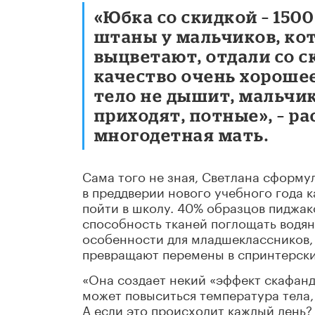
«Юбка со скидкой – 1500
штаны у мальчиков, ко
выцветают, отдали со с
качество очень хорошее
тело не дышит, мальчи
приходят, потные», – р
многодетная мать.
Сама того не зная, Светлана сформу
в преддверии нового учебного года к
пойти в школу. 40% образцов пиджак
способность тканей поглощать водяны
особенности для младшеклассников, 
превращают перемены в спринтерские
«Она создает некий «эффект скафандр
может повыситься температура тела, 
А если это происходит каждый день?