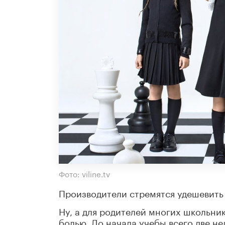
Фото: viline.tv
Производители стремятся удешевить 
Ну, а для родителей многих школьни
болью. До начала учебы всего две не