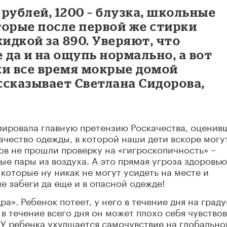
 рублей, 1200 – блузка, школьные
торые после первой же стирки
кидкой за 890. Уверяют, что
 да и на ощупь нормально, а вот
ки все время мокрые домой
ассказывает Светлана Сидорова,
лировала главную претензию Роскачества, оценив
ачество одежды, в которой наши дети вскоре могу
ов не прошли проверку на «гигроскопичность» –
е пары из воздуха. А это прямая угроза здоровью
которые ну никак не могут усидеть на месте и
 забеги да еще и в опасной одежде!
а». Ребенок потеет, у него в течение дня на граду
в течение всего дня он может плохо себя чувствов
 У ребенка ухудшается самочувствие на глобальн