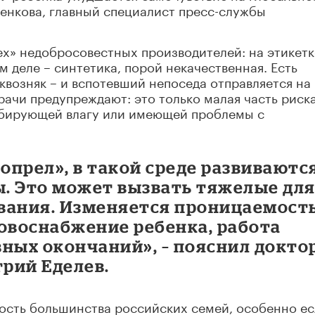
ченкова, главный специалист пресс-службы
х» недобросовестных производителей: на этикетк
м деле – синтетика, порой некачественная. Есть
квозняк – и вспотевший непоседа отправляется на
ачи предупреждают: это только малая часть риска
рбирующей влагу или имеющей проблемы с
зопрел», в такой среде развиваютс
ы. Это может вызвать тяжелые дл
вания. Изменяется проницаемост
ровоснабжение ребенка, работа
ных окончаний», – пояснил докто
рий Еделев.
ость большинства российских семей, особенно ес