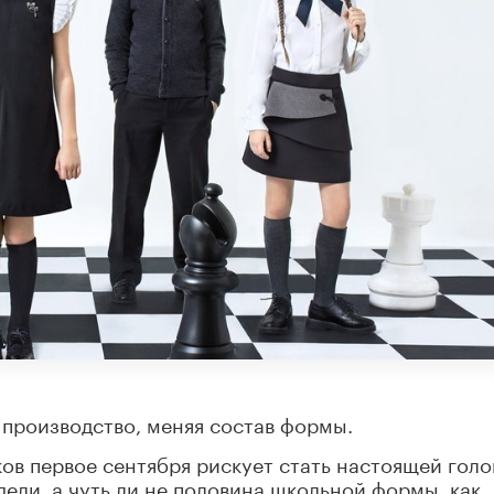
производство, меняя состав формы.
ков первое сентября рискует стать настоящей гол
дели, а чуть ли не половина школьной формы, как