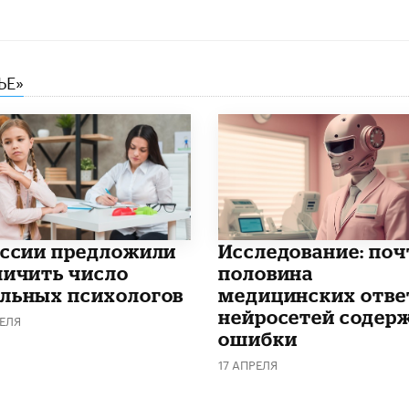
ЬЕ»
оссии предложили
Исследование: поч
личить число
половина
льных психологов
медицинских отве
нейросетей содер
ЕЛЯ
ошибки
17 АПРЕЛЯ