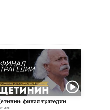
8 ИЮНЯ /
ЕГЭ И ОГЭ
Школа «СКОЛКА» и Госкорпорация
«Росатом» подписали соглашение о
сотрудничестве
8 ИЮНЯ /
ОБРАЗОВАТЕЛЬНАЯ ПОЛИТИКА
Депутаты призвали не отклонять
дипломы только из-за не пройденного
антиплагиата
5 ИЮНЯ /
ЧТО ПРОИСХОДИТ?
Минпросвещения просят добавить в
школьные учебники примеры женщин-
инженеров
5 ИЮНЯ /
УЧЕБНИКИ
Уличенный в списывании школьник
вернул себе призовое место на
олимпиаде через суд
5 ИЮНЯ /
ЧТО ПРОИСХОДИТ?
етинин: финал трагедии
«Евгений Онегин» станет обязательным
для повторения в 10–11-х классах
62 МИН.