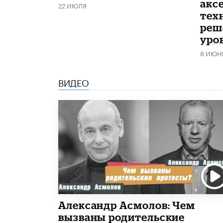
акс
22 ИЮЛЯ
тех
реш
уро
8 ИЮН
ВИДЕО
Александр Асмолов: Чем
вызваны родительские