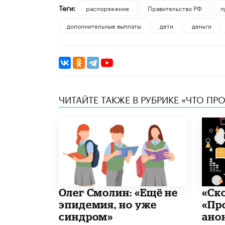
Теги:
распоряжение
Правительство РФ
п
дополнительные выплаты
дети
деньги
ЧИТАЙТЕ ТАКЖЕ В РУБРИКЕ «ЧТО ПР
​Олег Смолин: «Ещё не
«Ск
эпидемия, но уже
«Пр
синдром»
ано