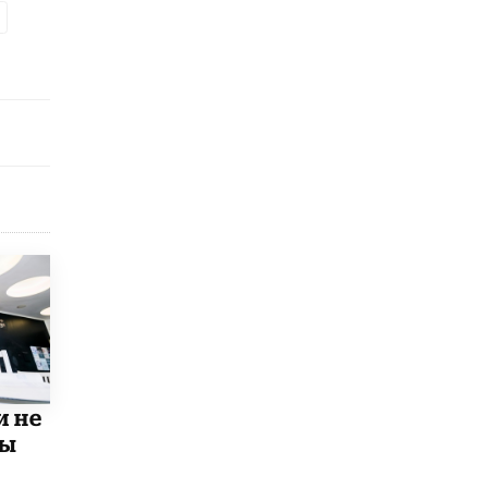
открыли в этом учебном году в Москве
10 ИЮНЯ /
ГОРОДСКОЕ ОБРАЗОВАНИЕ
Госдума приняла закон о детских SIM-
картах
10 ИЮНЯ /
ДЕТИ
Глава СПЧ предложил вернуть в школы
устные переходные экзамены
9 ИЮНЯ /
КАЧЕСТВО ОБРАЗОВАНИЯ
​Объединяя дошкольный мир
8 ИЮНЯ /
АНОНС
«Сколково» и ГК «Просвещение»
анонсировали запуск акселератора
технологических решений для всех
уровней образования
8 ИЮНЯ /
ЧТО ПРОИСХОДИТ?
и не
Рособрнадзор ответил на жалобы
мы
школьников на ошибки в ЕГЭ по
русскому