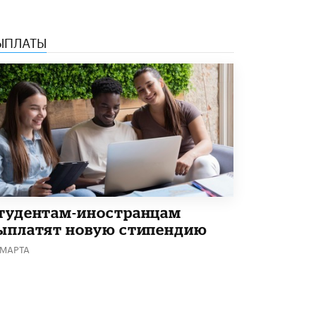
В Минобрнауки рассказали о новых
правилах приема в аспирантуру
ЫПЛАТЫ
1 ИЮНЯ /
КАЧЕСТВО ОБРАЗОВАНИЯ
тудентам-иностранцам
ыплатят новую стипендию
 МАРТА