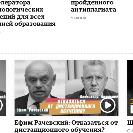
елератора
пройденного
нологических
антиплагиата
ений для всех
5 ИЮНЯ
вней образования
Я
Ефим Рачевский: Отказаться от
Щ
дистанционного обучения?