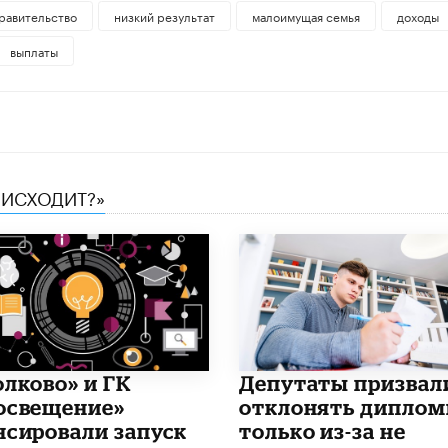
равительство
низкий результат
малоимущая семья
доходы
выплаты
ОИСХОДИТ?»
олково» и ГК
Депутаты призвал
освещение»
отклонять дипло
нсировали запуск
только из-за не