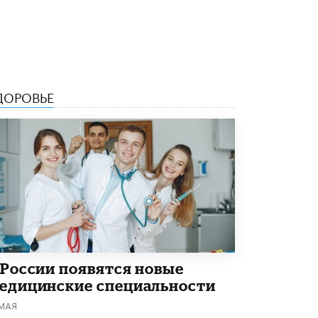
4 ИЮНЯ /
КАЧЕСТВО ОБРАЗОВАНИЯ
В Общественной палате предложили
шить школьную форму с учетом
национальных традиций регионов
4 ИЮНЯ /
ШКОЛЬНИКИ
ДОРОВЬЕ
В Госдуме предложили ввести онлайн-
формат для апелляций ЕГЭ
3 ИЮНЯ /
ЕГЭ И ОГЭ
​Яндекс выпустил бесплатный курс по
защите от ИИ-мошенничества
2 ИЮНЯ /
BIG DATA
В России начнут применять новые
подходы к разрешению конфликтов в
школах
2 ИЮНЯ /
ПОДРОСТКИ
 России появятся новые
Академик РАН предупредил, что
едицинские специальности
ChatGPT отучит школьников думать
1 ИЮНЯ /
ШКОЛЬНИКИ
 МАЯ