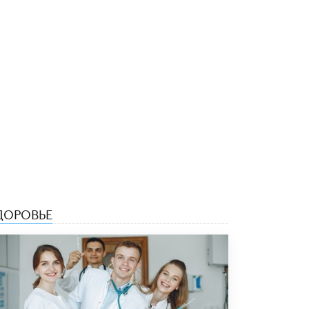
4 ИЮНЯ /
КАЧЕСТВО ОБРАЗОВАНИЯ
В Общественной палате предложили
шить школьную форму с учетом
национальных традиций регионов
4 ИЮНЯ /
ШКОЛЬНИКИ
В Госдуме предложили ввести онлайн-
формат для апелляций ЕГЭ
3 ИЮНЯ /
ЕГЭ И ОГЭ
​Яндекс выпустил бесплатный курс по
защите от ИИ-мошенничества
2 ИЮНЯ /
BIG DATA
В России начнут применять новые
ДОРОВЬЕ
подходы к разрешению конфликтов в
школах
2 ИЮНЯ /
ПОДРОСТКИ
Академик РАН предупредил, что
ChatGPT отучит школьников думать
1 ИЮНЯ /
ШКОЛЬНИКИ