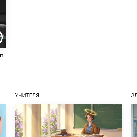
я
УЧИТЕЛЯ
З