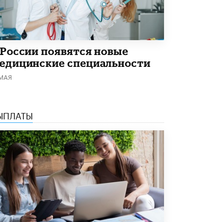
В Минобрнауки рассказали о новых
правилах приема в аспирантуру
1 ИЮНЯ /
КАЧЕСТВО ОБРАЗОВАНИЯ
 России появятся новые
едицинские специальности
 МАЯ
ЫПЛАТЫ