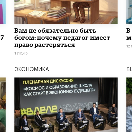
​Вам не обязательно быть
В
27
богом: почему педагог имеет
м
право растеряться
12
1 ИЮНЯ
ЭКОНОМИКА
В