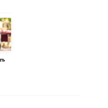
8 ИЮНЯ /
ЕГЭ И ОГЭ
Школа «СКОЛКА» и Госкорпорация
«Росатом» подписали соглашение о
сотрудничестве
8 ИЮНЯ /
ОБРАЗОВАТЕЛЬНАЯ ПОЛИТИКА
Депутаты призвали не отклонять
дипломы только из-за не пройденного
антиплагиата
5 ИЮНЯ /
ЧТО ПРОИСХОДИТ?
Минпросвещения просят добавить в
ть
школьные учебники примеры женщин-
инженеров
5 ИЮНЯ /
УЧЕБНИКИ
Уличенный в списывании школьник
вернул себе призовое место на
олимпиаде через суд
5 ИЮНЯ /
ЧТО ПРОИСХОДИТ?
«Евгений Онегин» станет обязательным
для повторения в 10–11-х классах