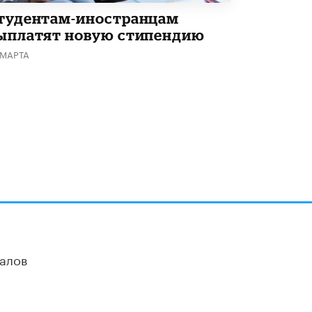
тудентам-иностранцам
ыплатят новую стипендию
 МАРТА
алов